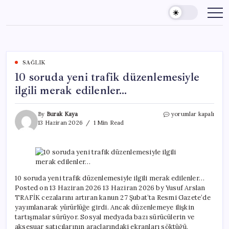
Skip
to
content
SAĞLIK
10 soruda yeni trafik düzenlemesiyle
ilgili merak edilenler…
10
By
Burak Kaya
yorumlar kapalı
soruda
13 Haziran 2026
1 Min Read
yeni
trafik
düzenlemesiyle
ilgili
merak
edilenler…
10 soruda yeni trafik düzenlemesiyle ilgili merak edilenler…
için
Posted on 13 Haziran 2026 13 Haziran 2026 by Yusuf Arslan
TRAFİK cezalarını artıran kanun 27 Şubat’ta Resmi Gazete’de
yayımlanarak yürürlüğe girdi. Ancak düzenlemeye ilişkin
tartışmalar sürüyor. Sosyal medyada bazı sürücülerin ve
aksesuar satıcılarının araçlarındaki ekranları söktüğü,