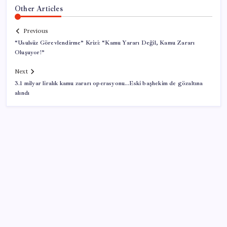
Other Articles
Previous
“Usulsüz Görevlendirme” Krizi: “Kamu Yararı Değil, Kamu Zararı
Oluşuyor!”
Next
3.1 milyar liralık kamu zararı operasyonu…Eski başhekim de gözaltına
alındı
SON YAZILAR