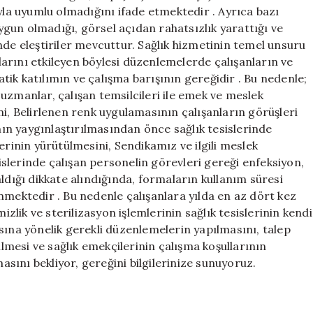
yla uyumlu olmadığını ifade etmektedir . Ayrıca bazı
gun olmadığı, görsel açıdan rahatsızlık yarattığı ve
nde eleştiriler mevcuttur. Sağlık hizmetinin temel unsuru
arını etkileyen böylesi düzenlemelerde çalışanların ve
ik katılımın ve çalışma barışının gereğidir . Bu nedenle;
uzmanlar, çalışan temsilcileri ile emek ve meslek
ni, Belirlenen renk uygulamasının çalışanların görüşleri
n yaygınlaştırılmasından önce sağlık tesislerinde
erinin yürütülmesini, Sendikamız ve ilgili meslek
sislerinde çalışan personelin görevleri gereği enfeksiyon,
 kaldığı dikkate alındığında, formaların kullanım süresi
nmektedir . Bu nedenle çalışanlara yılda en az dört kez
lik ve sterilizasyon işlemlerinin sağlık tesislerinin kendi
sına yönelik gerekli düzenlemelerin yapılmasını, talep
ilmesi ve sağlık emekçilerinin çalışma koşullarının
masını bekliyor, gereğini bilgilerinize sunuyoruz.