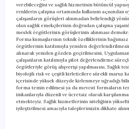
verebileceğini ve sağlık hizmetinin bütüncül yapısı
renklerin çalışma ortamında kullanım açısından uy
çalışanların görüşleri alınmadan belirlendiği yönü
olan sağlık emekçilerinin doğrudan çalışma yaşaml
meslek örgütlerinin görüşlerinin alınması demokrat
Forma kumaşlarının teknik özelliklerinin bağımsız 
örgütlerinin katılımıyla yeniden değerlendirilmesi
alınarak yeniden gözden geçirilmesini, Uygulamanı
çalışanların katılımıyla pilot değerlendirme süreçl
örgütleriyle görüş alışverişi yapılmasını, Sağlık te
biyolojik risk ve çeşitli kirleticilere sürekli maruz
içerisinde yüksek düzeyde kirlenmeye uğradığı bili
forma temin edilmesi ya da mevcut formaların temiz
imkanlarıyla düzenli ve ücretsiz olarak karşılanma
etmekteyiz. Sağlık hizmetlerinin niteliğinin yükselt
iyileştirilmesi amacıyla taleplerimizin dikkate alın