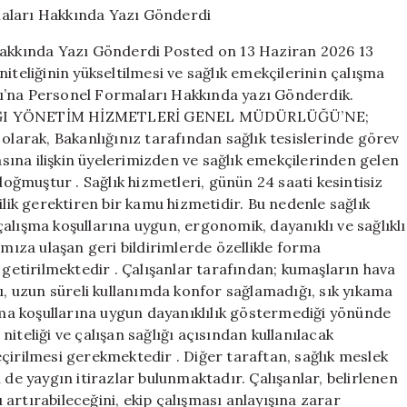
Personel
Formaları
 Hakkında Yazı Gönderdi Posted on 13 Haziran 2026 13
Hakkında
iteliğinin yükseltilmesi ve sağlık emekçilerinin çalışma
Yazı
lığı’na Personel Formaları Hakkında yazı Gönderdik.
Gönderdi
için
NLIĞI YÖNETİM HİZMETLERİ GENEL MÜDÜRLÜĞÜ’NE;
 olarak, Bakanlığınız tarafından sağlık tesislerinde görev
ına ilişkin üyelerimizden ve sağlık emekçilerinden gelen
doğmuştur . Sağlık hizmetleri, günün 24 saati kesintisiz
ilik gerektiren bir kamu hizmetidir. Bu nedenle sağlık
e çalışma koşullarına uygun, ergonomik, dayanıklı ve sağlıklı
ıza ulaşan geri bildirimlerde özellikle forma
 getirilmektedir . Çalışanlar tarafından; kumaşların hava
ğı, uzun süreli kullanımda konfor sağlamadığı, sık yıkama
a koşullarına uygun dayanıklılık göstermediği yönünde
iteliği ve çalışan sağlığı açısından kullanılacak
çirilmesi gerekmektedir . Diğer taraftan, sağlık meslek
 de yaygın itirazlar bulunmaktadır. Çalışanlar, belirlenen
artırabileceğini, ekip çalışması anlayışına zarar