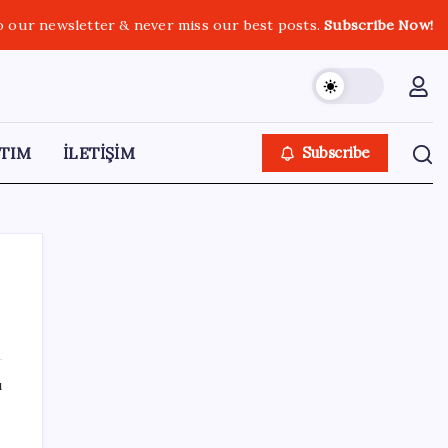
o our newsletter & never miss our best posts.
Subscribe Now!
TIM
İLETİŞİM
Subscribe
SON YAZILAR
ı
Bacakta bu belirtiler varsa dikkat! Pıhtı
habercisi olabilir