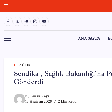
Skip
-
to
content
https://www.facebook.com/
https://twitter.com/
https://t.me/
https://www.instagram.com/
https://youtube.com/
ANA SAYFA
E
SAĞLIK
Sendika , Sağlık Bakanlığı’na 
Gönderdi
By
Burak Kaya
13 Haziran 2026
2 Min Read