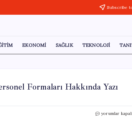
Subscribe t
ĞİTİM
EKONOMİ
SAĞLIK
TEKNOLOJİ
TANI
Personel Formaları Hakkında Yazı
Sendika
yorumlar kapal
,
Sağlık
Bakanlığı’na