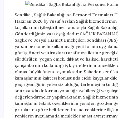
Sendika , Sağlık Bakanlığı’na Personel Formaları
Haziran 2026 by Yusuf Arslan Sağlık hizmetlerinin n
koşullarının iyileştirilmesi amacıyla Sağlık Bakan
Gönderdiğimiz yazı aşağıdadır: SAĞLIK BAKA
Sağlık ve Sosyal Hizmet Emekçileri Sendikası (SES)
yapan personelin kullanacağı yeni forma uygulamas
görüş, öneri ve itirazları tarafınıza iletme gereği 
sürdürülen, yoğun emek, dikkat ve fiziksel hareketl
çalışanlarının kullandığı iş kıyafetlerinin öncelikl
olması büyük önem taşımaktadır. Sahadan sendikam
kumaşlarının kalitesi konusunda ciddi kaygılar dile
geçirgenliğinin yetersiz olduğu, terlemeyi artırdı
sonrasında deformasyona uğrayabileceği ve çalışm
değerlendirmeler yapılmaktadır. Sağlık hizmetinin n
kumaşların teknik özelliklerinin yeniden gözden ge
gruplarına göre belirlenen forma renklerine ilişkin
renklerin uygulamada meslekler arası ayrıştırmayı 