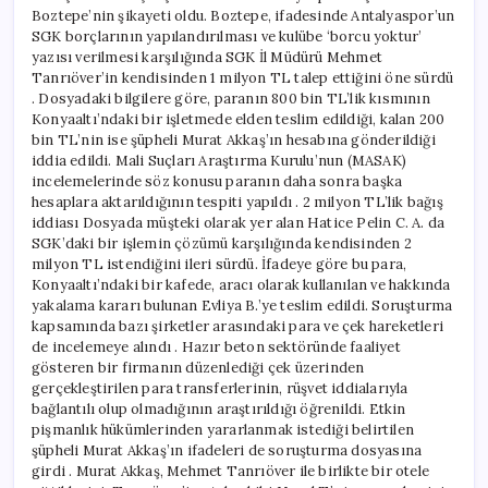
Boztepe’nin şikayeti oldu. Boztepe, ifadesinde Antalyaspor’un
SGK borçlarının yapılandırılması ve kulübe ‘borcu yoktur’
yazısı verilmesi karşılığında SGK İl Müdürü Mehmet
Tanrıöver’in kendisinden 1 milyon TL talep ettiğini öne sürdü
. Dosyadaki bilgilere göre, paranın 800 bin TL’lik kısmının
Konyaaltı’ndaki bir işletmede elden teslim edildiği, kalan 200
bin TL’nin ise şüpheli Murat Akkaş’ın hesabına gönderildiği
iddia edildi. Mali Suçları Araştırma Kurulu’nun (MASAK)
incelemelerinde söz konusu paranın daha sonra başka
hesaplara aktarıldığının tespiti yapıldı . 2 milyon TL’lik bağış
iddiası Dosyada müşteki olarak yer alan Hatice Pelin C. A. da
SGK’daki bir işlemin çözümü karşılığında kendisinden 2
milyon TL istendiğini ileri sürdü. İfadeye göre bu para,
Konyaaltı’ndaki bir kafede, aracı olarak kullanılan ve hakkında
yakalama kararı bulunan Evliya B.’ye teslim edildi. Soruşturma
kapsamında bazı şirketler arasındaki para ve çek hareketleri
de incelemeye alındı . Hazır beton sektöründe faaliyet
gösteren bir firmanın düzenlediği çek üzerinden
gerçekleştirilen para transferlerinin, rüşvet iddialarıyla
bağlantılı olup olmadığının araştırıldığı öğrenildi. Etkin
pişmanlık hükümlerinden yararlanmak istediği belirtilen
şüpheli Murat Akkaş’ın ifadeleri de soruşturma dosyasına
girdi . Murat Akkaş, Mehmet Tanrıöver ile birlikte bir otele