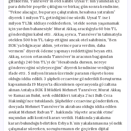
gittiklerini, Tanrıöver’in otel sahibi Uysal T.’nin yanından içi
para dolu bir poşetle çıktığını ve birkaç gün sonra kendisine,
“Tekne alacağız, bu parayı çalıştıralım, hesabına yatıralım”
diyerek 1 milyon TL getirdiğini öne sürdü. Uysal T. ise 1
milyon TL’lik iddiayı reddederken, ‘otelde sorun yaşamamak
için yardım bahanesiyle’ Murat Akkaş aracılığıyla 60 bin TL
gönderdiğini kabul etti . Akkaş ayrıca, Tanrıöver’in talimatıyla
otelden 500 bin TL talep ettiğini ancak otel sahibinin, “Ben
SGK’ya bilgisayar aldım, yeterince para verdim, daha
vermem” diyerek ödeme yapmayı reddettiğini beyan etti.
Akkaş, sezon ortasında Tanrıöver’in aracının bagajından
çıkardığı 240 bin TL’yi de “Hesabında dursun, nereye
göndereceğini söyleyeceğim” diyerek kendisine verdiğini
ifade etti . 5 milyon liranın üzerinde paranın rüşvete konu
olduğu iddia edildi. 3 şüpheli cezaevine gönderildi Soruşturma
kapsamında 19 Mayıs’ta düzenlenen operasyonla gözaltına
alınan Antalya SGK İl Müdürü Mehmet Tanrıöver, Murat Akkaş
ve Ramazan Bulut, sevk edildikleri Antalya 2’nci Sulh Ceza
Hakimliği’nce tutuklandı. Şüpheliler cezaevine gönderilirken,
dosyada Mehmet Tanrıöver’in akrabası olduğu iddia edilen
avukat Mehmet Rıdvan T . hakkında ‘rüşvete aracılık etme’
suçundan adli kontrol kararı verildi. Hakkında yakalama
kararı bulunduğu belirtilen Evliya B.’nin yakalanmasına yönelik
çalışmalar sürerken, soruşturmanın ele geçirilen dijital