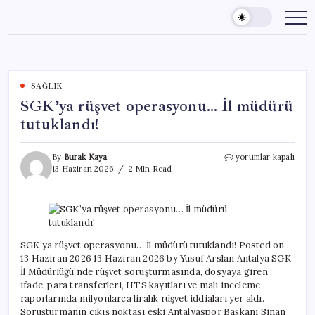
Skip
to
content
SAĞLIK
SGK’ya rüşvet operasyonu… İl müdürü
tutuklandı!
SGK’ya
By
Burak Kaya
yorumlar kapalı
rüşvet
13 Haziran 2026
2 Min Read
operasyonu…
İl
müdürü
tutuklandı!
için
SGK’ya rüşvet operasyonu… İl müdürü tutuklandı! Posted on
13 Haziran 2026 13 Haziran 2026 by Yusuf Arslan Antalya SGK
İl Müdürlüğü’nde rüşvet soruşturmasında, dosyaya giren
ifade, para transferleri, HTS kayıtları ve mali inceleme
raporlarında milyonlarca liralık rüşvet iddiaları yer aldı.
Soruşturmanın çıkış noktası eski Antalyaspor Başkanı Sinan