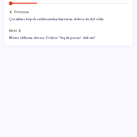
Previous
Çocukları köpek saldırısından kurtaran doktor hedef oldu
Next
Meme silikonu davası: Doktor ‘bıçak parası’ aldı mı?
SON YAZILAR
Bacakta bu belirtiler varsa dikkat! Pıhtı habercisi
olabilir
9 milyon abonenin faturası kasım ayında ikiye