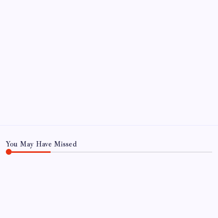
Kategoriler
Eğitim
Ekonomi
Haber
Sağlık
Teknoloji
You May Have Missed