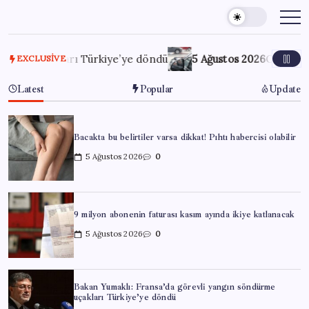
Skip
to
content
çakları Türkiye’ye döndü
5 Ağustos 2026
Ocak-temmuzda 63
EXCLUSIVE
Latest
Popular
Update
Bacakta bu belirtiler varsa dikkat! Pıhtı habercisi olabilir
5 Ağustos 2026
0
9 milyon abonenin faturası kasım ayında ikiye katlanacak
5 Ağustos 2026
0
Bakan Yumaklı: Fransa’da görevli yangın söndürme
uçakları Türkiye’ye döndü