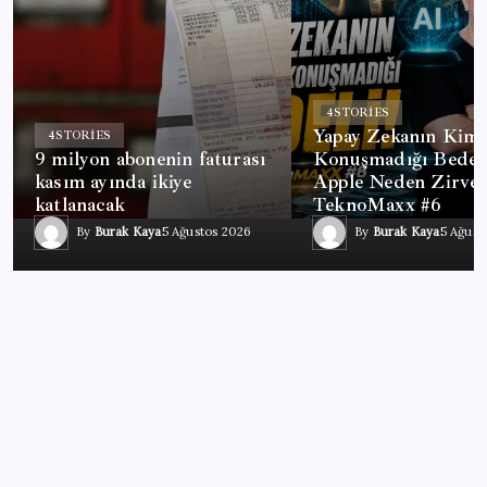
4
STORIES
Yapay Zekanın Kims
4
STORIES
9 milyon abonenin faturası
Konuşmadığı Bedeli
kasım ayında ikiye
Apple Neden Zirved
katlanacak
TeknoMaxx #6
By
Burak Kaya
5 Ağustos 2026
By
Burak Kaya
5 Ağust