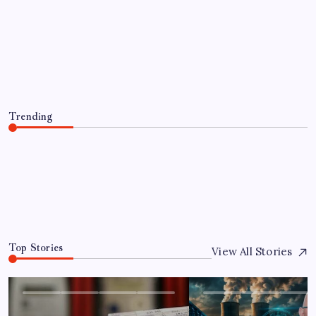
HABER
Bacakta bu belirtiler varsa dikkat!
Pıhtı habercisi olabilir
By
Burak Kaya
5 Ağustos 2026
Trending
Bacakta bu belirtiler varsa dikkat! Pıhtı habercisi olabilir
5 Ağustos 2026
0
Top Stories
View All Stories