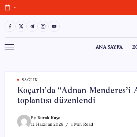
Skip
-
to
content
https://www.facebook.com/
https://twitter.com/
https://t.me/
https://www.instagram.com/
https://youtube.com/
ANA SAYFA
E
SAĞLIK
Koçarlı’da “Adnan Menderes’i An
toplantısı düzenlendi
By
Burak Kaya
11 Haziran 2026
1 Min Read