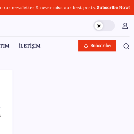
o our newsletter & never miss our best posts.
Subscribe Now!
TIM
İLETİŞİM
Subscribe
SON YAZILAR
ı
Bacakta bu belirtiler varsa dikkat! Pıhtı
habercisi olabilir