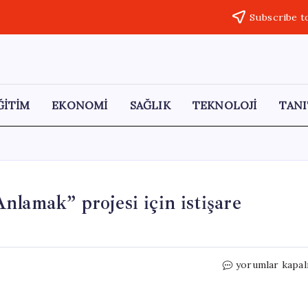
Subscribe t
ĞİTİM
EKONOMİ
SAĞLIK
TEKNOLOJİ
TANI
lamak” projesi için istişare
Koçarlı’da
yorumlar kapal
“Adnan
Menderes’i
Anlamak”