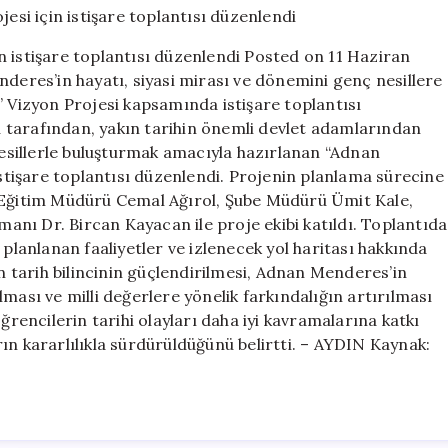
projesi
için
n istişare toplantısı düzenlendi Posted on 11 Haziran
istişare
res’in hayatı, siyasi mirası ve dönemini genç nesillere
toplantısı
Vizyon Projesi kapsamında istişare toplantısı
düzenlendi
için
ğü tarafından, yakın tarihin önemli devlet adamlarından
sillerle buluşturmak amacıyla hazırlanan “Adnan
tişare toplantısı düzenlendi. Projenin planlama sürecine
lli Eğitim Müdürü Cemal Ağırol, Şube Müdürü Ümit Kale,
nı Dr. Bircan Kayacan ile proje ekibi katıldı. Toplantıda
 planlanan faaliyetler ve izlenecek yol haritası hakkında
in tarih bilincinin güçlendirilmesi, Adnan Menderes’in
ması ve milli değerlere yönelik farkındalığın artırılması
ğrencilerin tarihi olayları daha iyi kavramalarına katkı
ın kararlılıkla sürdürüldüğünü belirtti. – AYDIN Kaynak: