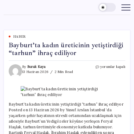
Skip
to
content
HABER
Bayburt’ta kadın üreticinin yetiştirdiği
“tarhun” ihraç ediliyor
Bayburt’ta
By
Burak Kaya
yorumlar kapalı
kadın
13 Haziran 2026
2 Min Read
üreticinin
yetiştirdiği
“tarhun”
ihraç
ediliyor
için
Bayburt’ta kadın üreticinin yetiştirdiği “tarhun” ihraç ediliyor
Posted on 13 Haziran 2026 by Yusuf Arslan İstanbul ‘da
yaşarken şehir hayatının stresli ortamından uzaklaşmak için
ailesiyle Bayburt’un Yedigözeler köyüne yerleşen Feryal
Haşlak, tarhun üretimiyle ekonomiye katkıda bulunuyor.
Bartınlı Feryal Haşlak, İbrahim Haşlak evlendikten sonra