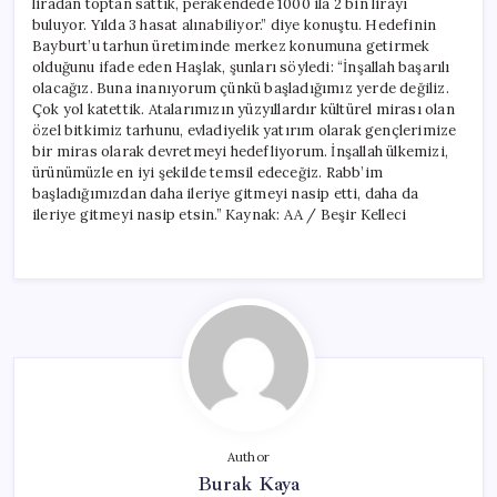
liradan toptan sattık, perakendede 1000 ila 2 bin lirayı
buluyor. Yılda 3 hasat alınabiliyor.” diye konuştu. Hedefinin
Bayburt’u tarhun üretiminde merkez konumuna getirmek
olduğunu ifade eden Haşlak, şunları söyledi: “İnşallah başarılı
olacağız. Buna inanıyorum çünkü başladığımız yerde değiliz.
Çok yol katettik. Atalarımızın yüzyıllardır kültürel mirası olan
özel bitkimiz tarhunu, evladiyelik yatırım olarak gençlerimize
bir miras olarak devretmeyi hedefliyorum. İnşallah ülkemizi,
ürünümüzle en iyi şekilde temsil edeceğiz. Rabb’im
başladığımızdan daha ileriye gitmeyi nasip etti, daha da
ileriye gitmeyi nasip etsin.” Kaynak: AA / Beşir Kelleci
Author
Burak Kaya