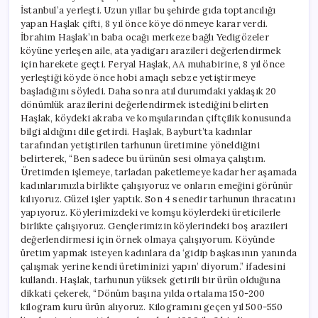
İstanbul’a yerleşti. Uzun yıllar bu şehirde gıda toptancılığı
yapan Haşlak çifti, 8 yıl önce köye dönmeye karar verdi.
İbrahim Haşlak’ın baba ocağı merkeze bağlı Yedigözeler
köyüne yerleşen aile, ata yadigarı arazileri değerlendirmek
için harekete geçti. Feryal Haşlak, AA muhabirine, 8 yıl önce
yerleştiği köyde önce hobi amaçlı sebze yetiştirmeye
başladığını söyledi. Daha sonra atıl durumdaki yaklaşık 20
dönümlük arazilerini değerlendirmek istediğini belirten
Haşlak, köydeki akraba ve komşularından çiftçilik konusunda
bilgi aldığını dile getirdi. Haşlak, Bayburt’ta kadınlar
tarafından yetiştirilen tarhunun üretimine yöneldiğini
belirterek, “Ben sadece bu ürünün sesi olmaya çalıştım.
Üretimden işlemeye, tarladan paketlemeye kadar her aşamada
kadınlarımızla birlikte çalışıyoruz ve onların emeğini görünür
kılıyoruz. Güzel işler yaptık. Son 4 senedir tarhunun ihracatını
yapıyoruz. Köylerimizdeki ve komşu köylerdeki üreticilerle
birlikte çalışıyoruz. Gençlerimizin köylerindeki boş arazileri
değerlendirmesi için örnek olmaya çalışıyorum. Köyünde
üretim yapmak isteyen kadınlara da ‘gidip başkasının yanında
çalışmak yerine kendi üretiminizi yapın’ diyorum.” ifadesini
kullandı. Haşlak, tarhunun yüksek getirili bir ürün olduğuna
dikkati çekerek, “Dönüm başına yılda ortalama 150-200
kilogram kuru ürün alıyoruz. Kilogramını geçen yıl 500-550