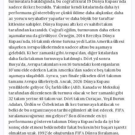
turnuvalara bakıldığında, bu coğrafi kural 19 Dünya Kupası’nda
sadece iki kez bozuldu. Takımlar kendi kıtalarında daha iyi
performans gösterebiliyor çünkü iklime daha alışkınlar, daha
az yorucu seyahatler yaparlar ve daha büyük bir taraftar
kitlesine sahipler. Dünya Kupası altı kez ev sahibi takım
tarafından kazanıldı. Coğrafi eğilim, turnuvanın daha erken
aşamalarına da görülüyor. Örneğin, 2014 Brezilya Dünya
Kupası’nda, 16 takımlı eleme turuna yedi Latin Amerika ülkesi
ulaşırken Avrupa ülkelerinden sadece altısı bu aşamaya
gelebildi. Ki her zamanki gibi Avrupa’dan, diğer kıtalardan
daha fazla takımın turnuvaya katılmıştı. Dört yıl sonra
Rusya’da, Avrupa takımları son 16 turundaki kontenjanların
10’unu elde ederken Latin Amerika’dan sadece beş takım bu
aşamaya ulaşabildi. Ayrıca, yarı finale yükselen dört takımın
tamamı Avrupa ülkeleriydi. Ancak, 2026 Dünya Kupası
yeniliklerle geliyor. Üç farklı ülke (ABD, Kanada ve Meksika)
tarafından düzenlenen ilk turnuva olacak ve her zamanki gibi
32 takım yerine 48 takım var. Dört takım Curaçao, Yeşil Burun
Adaları, Ürdün ve Özbekistan ilk kez turnuvaya katılacak ve
belki de bu organizasyon tarihi eğilimleri alt üst edecek. FIFA
sıralaması uğursuz mu geliyor? Son dönemde en iyi
performansı gösteren takımın Dünya Kupası’nda da iyi bir
sonuç elde etmesi beklenebilir fakat bu kesin bir başarı işareti
olmaktan uzak. 1992’de oluşturulan FIFA Dünya Sıralaması,