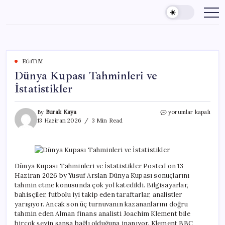
Skip
to
content
EĞITIM
Dünya Kupası Tahminleri ve
İstatistikler
Dünya
By
Burak Kaya
yorumlar kapalı
Kupası
13 Haziran 2026
3 Min Read
Tahminleri
ve
İstatistikler
için
Dünya Kupası Tahminleri ve İstatistikler Posted on 13
Haziran 2026 by Yusuf Arslan Dünya Kupası sonuçlarını
tahmin etme konusunda çok yol katedildi. Bilgisayarlar,
bahisçiler, futbolu iyi takip eden taraftarlar, analistler
yarışıyor. Ancak son üç turnuvanın kazananlarını doğru
tahmin eden Alman finans analisti Joachim Klement bile
birçok şeyin şansa bağlı olduğuna inanıyor. Klement BBC