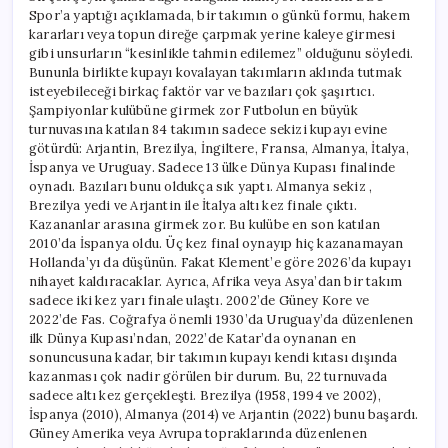
Spor’a yaptığı açıklamada, bir takımın o günkü formu, hakem
kararları veya topun direğe çarpmak yerine kaleye girmesi
gibi unsurların “kesinlikle tahmin edilemez” olduğunu söyledi.
Bununla birlikte kupayı kovalayan takımların aklında tutmak
isteyebileceği birkaç faktör var ve bazıları çok şaşırtıcı.
Şampiyonlar kulübüne girmek zor Futbolun en büyük
turnuvasına katılan 84 takımın sadece sekizi kupayı evine
götürdü: Arjantin, Brezilya, İngiltere, Fransa, Almanya, İtalya,
İspanya ve Uruguay. Sadece 13 ülke Dünya Kupası finalinde
oynadı. Bazıları bunu oldukça sık yaptı. Almanya sekiz ,
Brezilya yedi ve Arjantin ile İtalya altı kez finale çıktı.
Kazananlar arasına girmek zor. Bu kulübe en son katılan
2010’da İspanya oldu. Üç kez final oynayıp hiç kazanamayan
Hollanda’yı da düşünün. Fakat Klement’e göre 2026’da kupayı
nihayet kaldıracaklar. Ayrıca, Afrika veya Asya’dan bir takım
sadece iki kez yarı finale ulaştı. 2002’de Güney Kore ve
2022’de Fas. Coğrafya önemli 1930’da Uruguay’da düzenlenen
ilk Dünya Kupası’ndan, 2022’de Katar’da oynanan en
sonuncusuna kadar, bir takımın kupayı kendi kıtası dışında
kazanması çok nadir görülen bir durum. Bu, 22 turnuvada
sadece altı kez gerçekleşti. Brezilya (1958, 1994 ve 2002),
İspanya (2010), Almanya (2014) ve Arjantin (2022) bunu başardı.
Güney Amerika veya Avrupa topraklarında düzenlenen