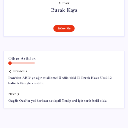
Author
Burak Kaya
Follow Me
Other Articles
Previous
İran’dan ABD’ye ağır misilleme! Ürdün’deki El-Ezrak Hava Üssü 12
balistik füzeyle vuruldu
Next
Özgür Özel’in yol haritası netleşti! Yeni parti için tarih belli oldu