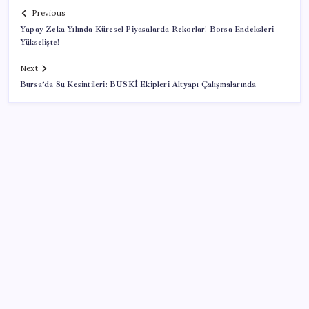
Previous
Yapay Zeka Yılında Küresel Piyasalarda Rekorlar! Borsa Endeksleri
Yükselişte!
Next
Bursa’da Su Kesintileri: BUSKİ Ekipleri Altyapı Çalışmalarında
SON YAZILAR
ABD’de tüketici kredileri beklentileri aştı
Son dakika… Kuşadası Belediyesi’ne üçüncü dalga
operasyon: Bülent Tezcan’ın kızı ve damadı dahil