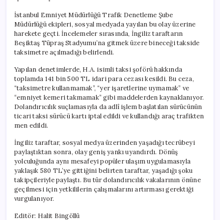
İstanbul Emniyet Müdürlüğü Trafik Denetleme Şube
Müdürlüğü ekipleri, sosyal medyada yayılan bu olay üzerine
harekete geçti. İncelemeler sırasında, İngiliz taraftarın
Beşiktaş Tüpraş Stadyumu’na gitmek üzere bineceği takside
taksimetre açılmadığı belirlendi.
Yapılan denetimlerde, H.A. isimli taksi şoförü hakkında
toplamda 141 bin 500 TL idari para cezası kesildi. Bu ceza,
“taksimetre kullanmamak”, “yer işaretlerine uymamak” ve
“emniyet kemeri takmamak” gibi maddelerden kaynaklanıyor.
Dolandırıcılık suçlamasıyla da adlî işlem başlatılan sürücünün
ticari taksi sürücü kartı iptal edildi ve kullandığı araç trafikten
men edildi.
İngiliz taraftar, sosyal medya üzerinden yaşadığı tecrübeyi
paylaştıktan sonra, olay geniş yankı uyandırdı. Dönüş
yolculuğunda aynı mesafeyi popüler ulaşım uygulamasıyla
yaklaşık 580 TL’ye gittiğini belirten taraftar, yaşadığı şoku
takipçileriyle paylaştı. Bu tür dolandırıcılık vakalarının önüne
geçilmesi için yetkililerin çalışmalarını artırması gerektiği
vurgulanıyor.
Editör: Halit Bingöllü