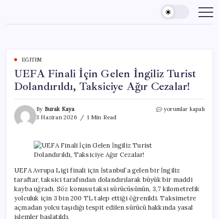
Skip
to
content
EĞITIM
UEFA Finali İçin Gelen İngiliz Turist
Dolandırıldı, Taksiciye Ağır Cezalar!
UEFA
By
Burak Kaya
yorumlar kapalı
Finali
3 Haziran 2026
1 Min Read
İçin
Gelen
İngiliz
Turist
Dolandırıldı,
Taksiciye
UEFA Avrupa Ligi finali için İstanbul’a gelen bir İngiliz
Ağır
taraftar, taksici tarafından dolandırılarak büyük bir maddi
Cezalar!
kayba uğradı. Söz konusu taksi sürücüsünün, 3,7 kilometrelik
için
yolculuk için 3 bin 200 TL talep ettiği öğrenildi. Taksimetre
açmadan yolcu taşıdığı tespit edilen sürücü hakkında yasal
işlemler başlatıldı.