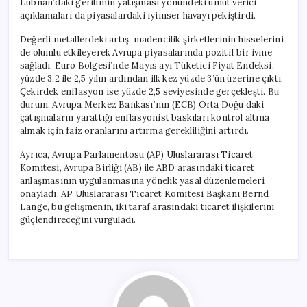
Lübnan’daki gerilimin yatışması yönündeki umut verici
açıklamaları da piyasalardaki iyimser havayı pekiştirdi.
Değerli metallerdeki artış, madencilik şirketlerinin hisselerini
de olumlu etkileyerek Avrupa piyasalarında pozitif bir ivme
sağladı. Euro Bölgesi’nde Mayıs ayı Tüketici Fiyat Endeksi,
yüzde 3,2 ile 2,5 yılın ardından ilk kez yüzde 3’ün üzerine çıktı.
Çekirdek enflasyon ise yüzde 2,5 seviyesinde gerçekleşti. Bu
durum, Avrupa Merkez Bankası’nın (ECB) Orta Doğu’daki
çatışmaların yarattığı enflasyonist baskıları kontrol altına
almak için faiz oranlarını artırma gerekliliğini artırdı.
Ayrıca, Avrupa Parlamentosu (AP) Uluslararası Ticaret
Komitesi, Avrupa Birliği (AB) ile ABD arasındaki ticaret
anlaşmasının uygulanmasına yönelik yasal düzenlemeleri
onayladı. AP Uluslararası Ticaret Komitesi Başkanı Bernd
Lange, bu gelişmenin, iki taraf arasındaki ticaret ilişkilerini
güçlendireceğini vurguladı.