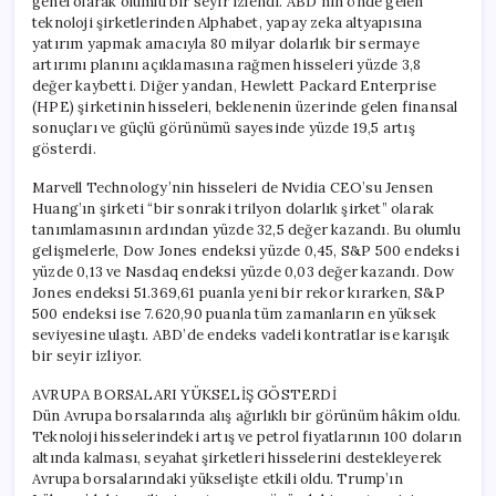
genel olarak olumlu bir seyir izlendi. ABD’nin önde gelen
teknoloji şirketlerinden Alphabet, yapay zeka altyapısına
yatırım yapmak amacıyla 80 milyar dolarlık bir sermaye
artırımı planını açıklamasına rağmen hisseleri yüzde 3,8
değer kaybetti. Diğer yandan, Hewlett Packard Enterprise
(HPE) şirketinin hisseleri, beklenenin üzerinde gelen finansal
sonuçları ve güçlü görünümü sayesinde yüzde 19,5 artış
gösterdi.
Marvell Technology’nin hisseleri de Nvidia CEO’su Jensen
Huang’ın şirketi “bir sonraki trilyon dolarlık şirket” olarak
tanımlamasının ardından yüzde 32,5 değer kazandı. Bu olumlu
gelişmelerle, Dow Jones endeksi yüzde 0,45, S&P 500 endeksi
yüzde 0,13 ve Nasdaq endeksi yüzde 0,03 değer kazandı. Dow
Jones endeksi 51.369,61 puanla yeni bir rekor kırarken, S&P
500 endeksi ise 7.620,90 puanla tüm zamanların en yüksek
seviyesine ulaştı. ABD’de endeks vadeli kontratlar ise karışık
bir seyir izliyor.
AVRUPA BORSALARI YÜKSELİŞ GÖSTERDİ
Dün Avrupa borsalarında alış ağırlıklı bir görünüm hâkim oldu.
Teknoloji hisselerindeki artış ve petrol fiyatlarının 100 doların
altında kalması, seyahat şirketleri hisselerini destekleyerek
Avrupa borsalarındaki yükselişte etkili oldu. Trump’ın