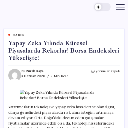
Skip
to
content
HABER
Yapay Zeka Yılında Küresel
Piyasalarda Rekorlar! Borsa Endeksleri
Yükselişte!
Yapay
By
Burak Kaya
yorumlar kapalı
Zeka
3 Haziran 2026
2 Min Read
Yılında
Küresel
Piyasalarda
Rekorlar!
Borsa
Endeksleri
Yatırımcıların teknoloji ve yapay zeka hisselerine olan ilgisi,
Yükselişte!
dünya genelindeki piyasalarda risk alma isteğini artırmaya
için
devam ediyor. Orta Doğu’daki devam eden çatışmalar
fiyatlamalar üzerinde etkili olsa da, teknoloji hisselerindeki