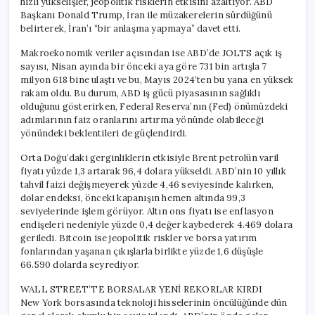
hızlı yükselişler, jeopolitik risklerin etkisini azaltıyor. ABD
Başkanı Donald Trump, İran ile müzakerelerin sürdüğünü
belirterek, İran’ı “bir anlaşma yapmaya” davet etti.
Makroekonomik veriler açısından ise ABD’de JOLTS açık iş
sayısı, Nisan ayında bir önceki aya göre 731 bin artışla 7
milyon 618 bine ulaştı ve bu, Mayıs 2024’ten bu yana en yüksek
rakam oldu. Bu durum, ABD iş gücü piyasasının sağlıklı
olduğunu gösterirken, Federal Reserva’nın (Fed) önümüzdeki
adımlarının faiz oranlarını artırma yönünde olabileceği
yönündeki beklentileri de güçlendirdi.
Orta Doğu’daki gerginliklerin etkisiyle Brent petrolün varil
fiyatı yüzde 1,3 artarak 96,4 dolara yükseldi. ABD’nin 10 yıllık
tahvil faizi değişmeyerek yüzde 4,46 seviyesinde kalırken,
dolar endeksi, önceki kapanışın hemen altında 99,3
seviyelerinde işlem görüyor. Altın ons fiyatı ise enflasyon
endişeleri nedeniyle yüzde 0,4 değer kaybederek 4.469 dolara
geriledi. Bitcoin ise jeopolitik riskler ve borsa yatırım
fonlarından yaşanan çıkışlarla birlikte yüzde 1,6 düşüşle
66.590 dolarda seyrediyor.
WALL STREET’TE BORSALAR YENİ REKORLAR KIRDI
New York borsasında teknoloji hisselerinin öncülüğünde dün