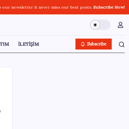
o our newsletter & never miss our best posts.
Subscribe Now!
TIM
İLETİŞİM
Subscribe
SON YAZILAR
ı
Bacakta bu belirtiler varsa dikkat! Pıhtı
habercisi olabilir