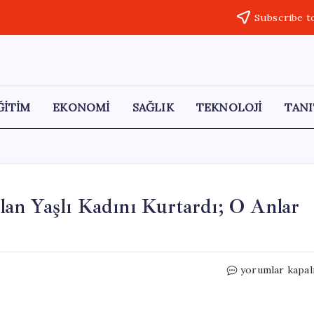
Subscribe t
ĞİTİM
EKONOMİ
SAĞLIK
TEKNOLOJİ
TANI
an Yaşlı Kadını Kurtardı; O Anlar
Jandarma,
yorumlar kapal
Yangında
Mahsur
Kalan