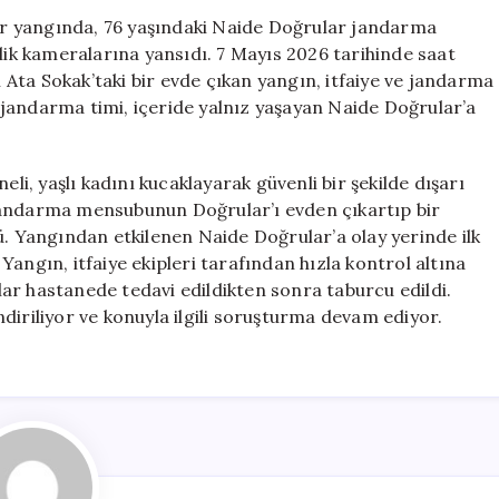
Yaşlı
r yangında, 76 yaşındaki Naide Doğrular jandarma
Kadını
nlik kameralarına yansıdı. 7 Mayıs 2026 tarihinde saat
Kurtardı;
Ata Sokak’taki bir evde çıkan yangın, itfaiye ve jandarma
O
an jandarma timi, içeride yalnız yaşayan Naide Doğrular’a
Anlar
Kamerada
Yer
, yaşlı kadını kucaklayarak güvenli bir şekilde dışarı
Aldı
jandarma mensubunun Doğrular’ı evden çıkartıp bir
için
ü. Yangından etkilenen Naide Doğrular’a olay yerinde ilk
angın, itfaiye ekipleri tarafından hızla kontrol altına
ar hastanede tedavi edildikten sonra taburcu edildi.
diriliyor ve konuyla ilgili soruşturma devam ediyor.