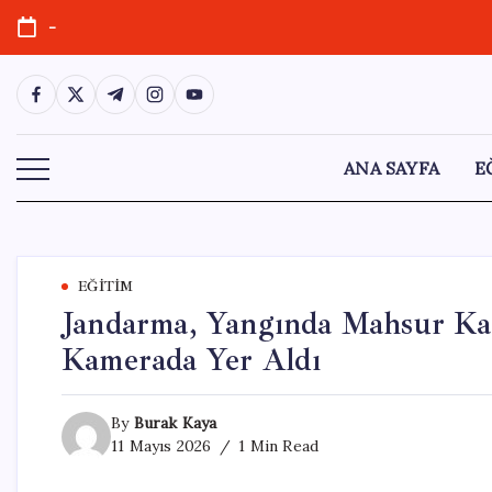
Skip
-
to
content
https://www.facebook.com/
https://twitter.com/
https://t.me/
https://www.instagram.com/
https://youtube.com/
ANA SAYFA
E
EĞITIM
Jandarma, Yangında Mahsur Kal
Kamerada Yer Aldı
By
Burak Kaya
11 Mayıs 2026
1 Min Read