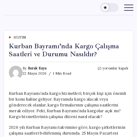
Skip
to
content
EĞITIM
Kurban Bayramı’nda Kargo Çalışma
Saatleri ve Durumu Nasıldır?
Kurban
By
Burak Kaya
yorumlar kapalı
Bayramı’nda
22 Mayıs 2026
1 Min Read
Kargo
Çalışma
Saatleri
Kurban Bayramı’nda kargo hizmetleri, birçok kişi için önemli
ve
bir konu haline geliyor. Bayramda kargo alacak veya
Durumu
Nasıldır?
gönderecek olanlar, kargo firmalarının çalışma saatlerini
için
merak ediyor. Peki, Kurban Bayramı’nda kargolar açık mı?
Kargo hizmetlerinin çalışma düzeni nasıl olacak?
2026 yılı Kurban Bayramı takvimine göre, kargo şirketlerinin
çalışma saatleri belirlenmiş durumda. 25 Mayıs Pazartesi