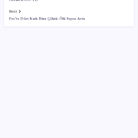
Next
Fes’te Dört Katlı Bina Çöktü: Ölü Sayısı Arttı
SON YAZILAR
Bacakta bu belirtiler varsa dikkat! Pıhtı habercisi
olabilir
9 milyon abonenin faturası kasım ayında ikiye
katlanacak
Bakan Yumaklı: Fransa’da görevli yangın söndürme