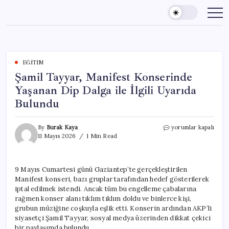
Skip
to
content
EĞITIM
Şamil Tayyar, Manifest Konserinde
Yaşanan Dip Dalga ile İlgili Uyarıda
Bulundu
Şamil
By
Burak Kaya
yorumlar kapalı
Tayyar,
11 Mayıs 2026
1 Min Read
Manifest
Konserinde
Yaşanan
9 Mayıs Cumartesi günü Gaziantep’te gerçekleştirilen
Dip
Manifest konseri, bazı gruplar tarafından hedef gösterilerek
Dalga
ile
iptal edilmek istendi. Ancak tüm bu engelleme çabalarına
İlgili
rağmen konser alanı tıklım tıklım doldu ve binlerce kişi,
Uyarıda
grubun müziğine coşkuyla eşlik etti. Konserin ardından AKP’li
Bulundu
siyasetçi Şamil Tayyar, sosyal medya üzerinden dikkat çekici
için
bir paylaşımda bulundu.