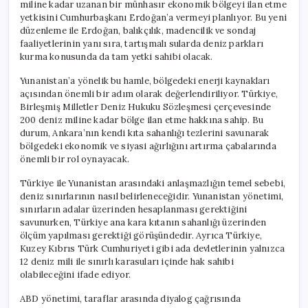
miline kadar uzanan bir münhasır ekonomik bölgeyi ilan etme
yetkisini Cumhurbaşkanı Erdoğan’a vermeyi planlıyor. Bu yeni
düzenleme ile Erdoğan, balıkçılık, madencilik ve sondaj
faaliyetlerinin yanı sıra, tartışmalı sularda deniz parkları
kurma konusunda da tam yetki sahibi olacak.
Yunanistan’a yönelik bu hamle, bölgedeki enerji kaynakları
açısından önemli bir adım olarak değerlendiriliyor. Türkiye,
Birleşmiş Milletler Deniz Hukuku Sözleşmesi çerçevesinde
200 deniz miline kadar bölge ilan etme hakkına sahip. Bu
durum, Ankara’nın kendi kıta sahanlığı tezlerini savunarak
bölgedeki ekonomik ve siyasi ağırlığını artırma çabalarında
önemli bir rol oynayacak.
Türkiye ile Yunanistan arasındaki anlaşmazlığın temel sebebi,
deniz sınırlarının nasıl belirleneceğidir. Yunanistan yönetimi,
sınırların adalar üzerinden hesaplanması gerektiğini
savunurken, Türkiye ana kara kıtanın sahanlığı üzerinden
ölçüm yapılması gerektiği görüşündedir. Ayrıca Türkiye,
Kuzey Kıbrıs Türk Cumhuriyeti gibi ada devletlerinin yalnızca
12 deniz mili ile sınırlı karasuları içinde hak sahibi
olabileceğini ifade ediyor.
ABD yönetimi, taraflar arasında diyalog çağrısında