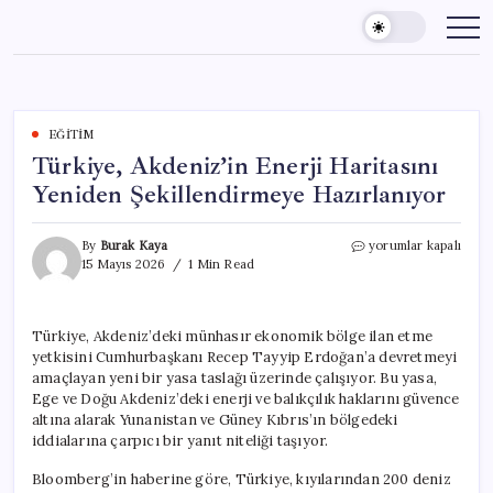
Skip
to
content
EĞITIM
Türkiye, Akdeniz’in Enerji Haritasını
Yeniden Şekillendirmeye Hazırlanıyor
Türkiye,
By
Burak Kaya
yorumlar kapalı
Akdeniz’in
15 Mayıs 2026
1 Min Read
Enerji
Haritasını
Yeniden
Türkiye, Akdeniz’deki münhasır ekonomik bölge ilan etme
Şekillendirmeye
yetkisini Cumhurbaşkanı Recep Tayyip Erdoğan’a devretmeyi
Hazırlanıyor
için
amaçlayan yeni bir yasa taslağı üzerinde çalışıyor. Bu yasa,
Ege ve Doğu Akdeniz’deki enerji ve balıkçılık haklarını güvence
altına alarak Yunanistan ve Güney Kıbrıs’ın bölgedeki
iddialarına çarpıcı bir yanıt niteliği taşıyor.
Bloomberg’in haberine göre, Türkiye, kıyılarından 200 deniz