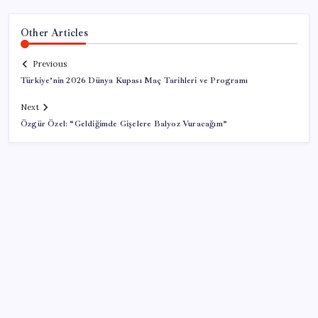
Other Articles
Previous
Türkiye’nin 2026 Dünya Kupası Maç Tarihleri ve Programı
Next
Özgür Özel: “Geldiğimde Gişelere Balyoz Vuracağım”
SON YAZILAR
Bacakta bu belirtiler varsa dikkat! Pıhtı habercisi