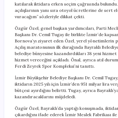
katılarak iktidara erken seçim çağrısında bulundu.
açılışlarının yanı sıra otoyol ücretlerine de sert 
vuracağım” sözleriyle dikkat çekti.
Özgür Özel, genel başkan yardımcıları, Parti Meclis
Başkanı Dr. Cemil Tugay ile birlikte İzmir’de kapsam
Bornova’yı ziyaret eden Özel, yerel yönetimlerin p
Açılış maratonunun ilk durağında Bayraklı Belediy
belediye bünyesine kazandırdıkları 38 yeni hizmet a
hizmet vereceğini açıkladı. Önal, ayrıca atıl duru
Ferdi Zeyrek Spor Kompleksi’ni tanıttı.
İzmir Büyükşehir Belediye Başkanı Dr. Cemil Tugay,
iktidarın 2025 yılı için İzmir’den 951 milyar lira ve
bütçesi ayırdığını belirtti. Tugay, ayrıca Bayraklı’
kazandıracaklarını müjdeledi.
Özgür Özel, Bayraklı’da yaptığı konuşmada, iktidar
çıkardığını ifade ederek İzmir Meslek Fabrikası ile