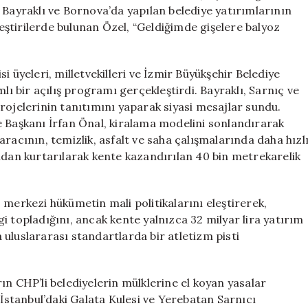
Vuracağım”
 Bayraklı ve Bornova’da yapılan belediye yatırımlarının
için
eleştirilerde bulunan Özel, “Geldiğimde gişelere balyoz
i üyeleri, milletvekilleri ve İzmir Büyükşehir Belediye
lı bir açılış programı gerçekleştirdi. Bayraklı, Sarnıç ve
rojelerinin tanıtımını yaparak siyasi mesajlar sundu.
e Başkanı İrfan Önal, kiralama modelini sonlandırarak
racının, temizlik, asfalt ve saha çalışmalarında daha hızl
mdan kurtarılarak kente kazandırılan 40 bin metrekarelik
 merkezi hükümetin mali politikalarını eleştirerek,
rgi topladığını, ancak kente yalnızca 32 milyar lira yatırım
ya uluslararası standartlarda bir atletizm pisti
ın CHP’li belediyelerin mülklerine el koyan yasalar
 İstanbul’daki Galata Kulesi ve Yerebatan Sarnıcı