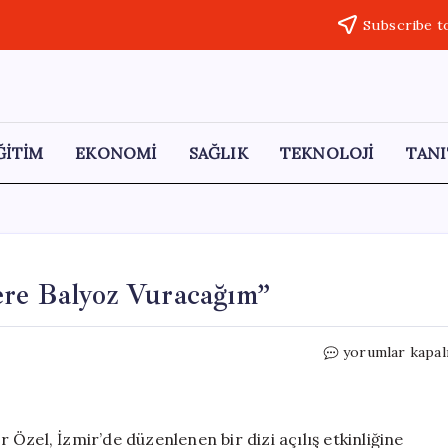
Subscribe t
ĞİTİM
EKONOMİ
SAĞLIK
TEKNOLOJİ
TANI
ere Balyoz Vuracağım”
Özgür
yorumlar kapal
Özel:
“Geldiğimde
Gişelere
Balyoz
Özel, İzmir’de düzenlenen bir dizi açılış etkinliğine