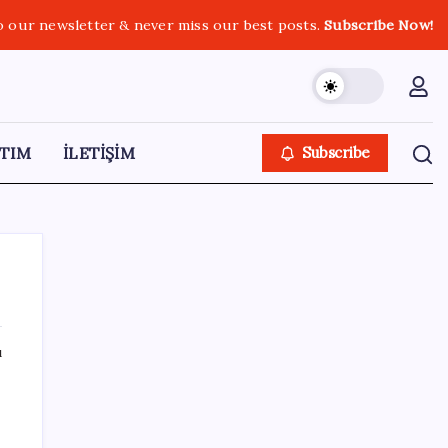
o our newsletter & never miss our best posts.
Subscribe Now!
TIM
İLETİŞİM
Subscribe
ı
SON YAZILAR
Bacakta bu belirtiler varsa dikkat! Pıhtı
habercisi olabilir