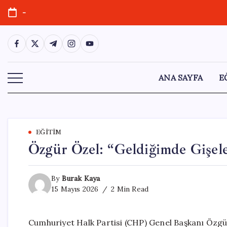
Skip
-
to
content
https://www.facebook.com/
https://twitter.com/
https://t.me/
https://www.instagram.com/
https://youtube.com/
ANA SAYFA
E
EĞITIM
Özgür Özel: “Geldiğimde Gişel
By
Burak Kaya
15 Mayıs 2026
2 Min Read
Cumhuriyet Halk Partisi (CHP) Genel Başkanı Özgür 