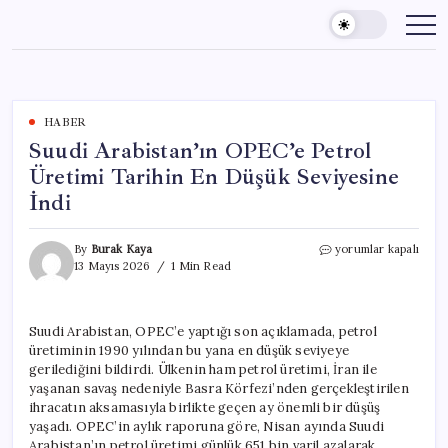
Skip
to
content
HABER
Suudi Arabistan’ın OPEC’e Petrol
Üretimi Tarihin En Düşük Seviyesine
İndi
Suudi
By
Burak Kaya
yorumlar kapalı
Arabistan’ın
13 Mayıs 2026
1 Min Read
OPEC’e
Petrol
Üretimi
Suudi Arabistan, OPEC’e yaptığı son açıklamada, petrol
Tarihin
üretiminin 1990 yılından bu yana en düşük seviyeye
En
Düşük
gerilediğini bildirdi. Ülkenin ham petrol üretimi, İran ile
Seviyesine
yaşanan savaş nedeniyle Basra Körfezi’nden gerçekleştirilen
İndi
ihracatın aksamasıyla birlikte geçen ay önemli bir düşüş
için
yaşadı. OPEC’in aylık raporuna göre, Nisan ayında Suudi
Arabistan’ın petrol üretimi günlük 651 bin varil azalarak