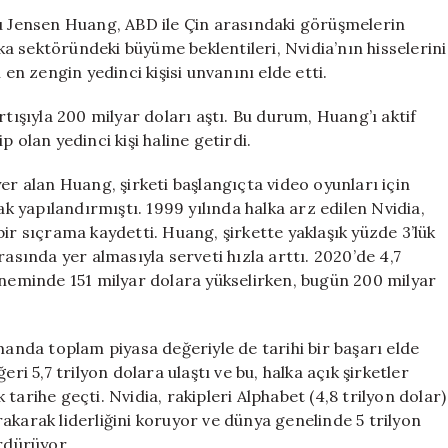
ABD-
su Jensen Huang, ABD ile Çin arasındaki görüşmelerin
Çin
 sektöründeki büyüme beklentileri, Nvidia’nın hisselerini
Görüşmelerini
 en zengin yedinci kişisi unvanını elde etti.
Kazananı
Oldu
rtışıyla 200 milyar doları aştı. Bu durum, Huang’ı aktif
için
 olan yedinci kişi haline getirdi.
er alan Huang, şirketi başlangıçta video oyunları için
ak yapılandırmıştı. 1999 yılında halka arz edilen Nvidia,
ir sıçrama kaydetti. Huang, şirkette yaklaşık yüzde 3’lük
rasında yer almasıyla serveti hızla arttı. 2020’de 4,7
öneminde 151 milyar dolara yükselirken, bugün 200 milyar
manda toplam piyasa değeriyle de tarihi bir başarı elde
ri 5,7 trilyon dolara ulaştı ve bu, halka açık şirketler
tarihe geçti. Nvidia, rakipleri Alphabet (4,8 trilyon dolar)
ırakarak liderliğini koruyor ve dünya genelinde 5 trilyon
ürdürüyor.