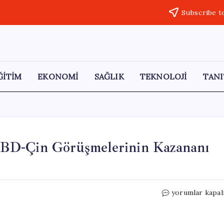
Subscribe t
ĞİTİM
EKONOMİ
SAĞLIK
TEKNOLOJİ
TANI
BD-Çin Görüşmelerinin Kazananı
Tayvanlı
yorumlar kapal
CEO
Jensen
Huang,