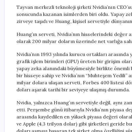
Tayvan merkezli teknoloji şirketi Nvidia’nın CEO’
sonucunda kazanan isimlerden biri oldu. Yapay zeka
zirveye taşıdı ve Huang, kişisel servetiyle dünyanın
Huang’ın serveti, Nvidia’nın hisselerindeki değer a
olarak 200 milyar doların üzerinde net varlığa sahip
Nvidia’nın 1993 yılında kurucu ortakları arasında y
grafik işlem birimleri (GPU) üreten bir girişim olar
yapay zeka alanındaki büyümesiyle birlikte önemli b
bir hisseye sahip ve Nvidia’nın “Muhteşem Yedili” a
milyar dolara ulaşan serveti, Forbes 400 listesi d
doları aşarak tarihi bir seviyeye ulaşmış durumda.
Nvidia, yalnızca Huang’ın servetiyle değil, aynı za
etti. Perşembe günü itibarıyla Nvidia’nın piyasa değe
arasında kaydedilen en yüksek piyasa değeri olarak 
ve Apple (4,3 trilyon dolar) gibi şirketleri geride b
doları aşmayı başaran tek şirket olma özelliğini s