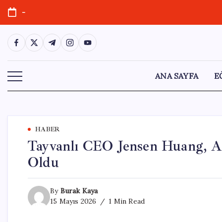
Skip
-
to
content
https://www.facebook.com/
https://twitter.com/
https://t.me/
https://www.instagram.com/
https://youtube.com/
ANA SAYFA
E
HABER
Tayvanlı CEO Jensen Huang, A
Oldu
By
Burak Kaya
15 Mayıs 2026
1 Min Read