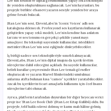
Lee’nin sesinin ve dijital görünümünün yapay zekâ teknolojisi
Sunuluyor
ile yeniden oluşturulması sağlanacak. Lee’nin hayranları, bu
için
projeyle birlikte efsanevi yazarın sesiyle yeniden bir araya
gelme fırsatı bulacak.
Stan Lee’nin sesi, ElevenLabs’in ‘Iconic Voices’ adlı ses
kataloğuna eklenecek. Profesyonel ses kayıtlarını kullanarak
geliştirilen yapay zekâ modeli, Lee’nin kendine has anlatım
tarzını ve ses tonunu en gerçekçi şekilde yansıtmayı
amaçlıyor. Bu teknoloji sayesinde kullanıcılar, istedikleri
metinleri Stan Lee’nin sesi eşliğinde dinleyebilecekler.
İş birliği sadece ses teknolojileriyle sınırlı kalmayacak;
ElevenLabs, Stan Lee’nin dijital imajını da içerik üretim
süreçlerine dahil edeceğini açıkladı. Bu sayede kullanıcılar,
belirli kurallar çerçevesinde Stan Lee temalı görseller
oluşturacak ve yazarın Marvel filmlerindeki unutulmaz
anlarına atıfta bulunan kısa “cameo” içerikler yaratabilecekler.
Ancak bu içeriklerin ticari amaçlarla kullanımı için özel lisans
süreçlerine tabi olunacak.
Ayrıca, platform tarafından duyurulan bir diğer heyecan verici
proje ise ‘Stan Lee Book Club’ (Stan Lee Kitap Kulübü) oldu. Bu
projeyle, telif hakkı süresi dolmuş ve kamu malı hâline gelmiş