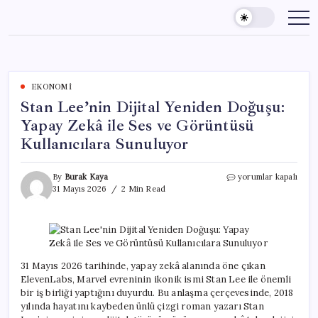
Skip
to
content
EKONOMI
Stan Lee’nin Dijital Yeniden Doğuşu:
Yapay Zekâ ile Ses ve Görüntüsü
Kullanıcılara Sunuluyor
Stan
By
Burak Kaya
yorumlar kapalı
Lee’nin
31 Mayıs 2026
2 Min Read
Dijital
Yeniden
Doğuşu:
Yapay
Zekâ
ile
31 Mayıs 2026 tarihinde, yapay zekâ alanında öne çıkan
Ses
ElevenLabs, Marvel evreninin ikonik ismi Stan Lee ile önemli
ve
bir iş birliği yaptığını duyurdu. Bu anlaşma çerçevesinde, 2018
Görüntüsü
yılında hayatını kaybeden ünlü çizgi roman yazarı Stan
Kullanıcılara