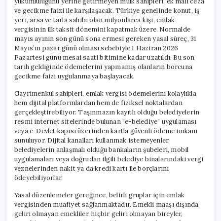
yükümlülüğünü yerine getirmeyen mülk sahipleri, ek mali ceza
ve gecikme faizi ile karşılaşacak. Türkiye genelinde konut, iş
yeri, arsa ve tarla sahibi olan milyonlarca kişi, emlak
vergisinin ilk taksit dönemini kapatmak üzere. Normalde
mayıs ayının son günü sona ermesi gereken yasal süreç, 31
Mayıs’ın pazar günü olması sebebiyle 1 Haziran 2026
Pazartesi günü mesai saati bitimine kadar uzatıldı. Bu son
tarih geldiğinde ödemelerini yapmamış olanların borcuna
gecikme faizi uygulanmaya başlayacak.
Gayrimenkul sahipleri, emlak vergisi ödemelerini kolaylıkla
hem dijital platformlardan hem de fiziksel noktalardan
gerçekleştirebiliyor. Taşınmazın kayıtlı olduğu belediyelerin
resmi internet sitelerinde bulunan “e-belediye” uygulaması
veya e-Devlet kapısı üzerinden kartla güvenli ödeme imkanı
sunuluyor. Dijital kanalları kullanmak istemeyenler,
belediyelerin anlaşmalı olduğu bankaların şubeleri, mobil
uygulamaları veya doğrudan ilgili belediye binalarındaki vergi
veznelerinden nakit ya da kredi kartı ile borçlarını
ödeyebiliyorlar.
Yasal düzenlemeler gereğince, belirli gruplar için emlak
vergisinden muafiyet sağlanmaktadır. Emekli maaşı dışında
geliri olmayan emekliler, hiçbir geliri olmayan bireyler,