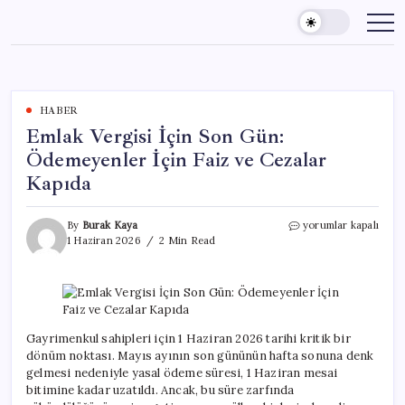
Skip
to
content
HABER
Emlak Vergisi İçin Son Gün:
Ödemeyenler İçin Faiz ve Cezalar
Kapıda
Emlak
By
Burak Kaya
yorumlar kapalı
Vergisi
1 Haziran 2026
2 Min Read
İçin
Son
Gün:
Ödemeyenler
İçin
Faiz
Gayrimenkul sahipleri için 1 Haziran 2026 tarihi kritik bir
ve
dönüm noktası. Mayıs ayının son gününün hafta sonuna denk
Cezalar
gelmesi nedeniyle yasal ödeme süresi, 1 Haziran mesai
Kapıda
bitimine kadar uzatıldı. Ancak, bu süre zarfında
için