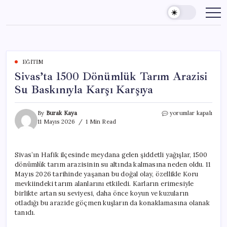
Skip
to
content
EĞITIM
Sivas’ta 1500 Dönümlük Tarım Arazisi
Su Baskınıyla Karşı Karşıya
Sivas’ta
By
Burak Kaya
yorumlar kapalı
1500
11 Mayıs 2026
1 Min Read
Dönümlük
Tarım
Arazisi
Sivas’ın Hafik ilçesinde meydana gelen şiddetli yağışlar, 1500
Su
dönümlük tarım arazisinin su altında kalmasına neden oldu. 11
Baskınıyla
Karşı
Mayıs 2026 tarihinde yaşanan bu doğal olay, özellikle Koru
Karşıya
mevkiindeki tarım alanlarını etkiledi. Karların erimesiyle
için
birlikte artan su seviyesi, daha önce koyun ve kuzuların
otladığı bu arazide göçmen kuşların da konaklamasına olanak
tanıdı.