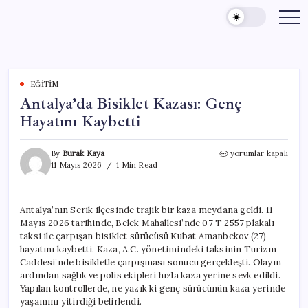
Skip
to
content
EĞITIM
Antalya’da Bisiklet Kazası: Genç
Hayatını Kaybetti
Antalya’da
By
Burak Kaya
yorumlar kapalı
Bisiklet
11 Mayıs 2026
1 Min Read
Kazası:
Genç
Hayatını
Antalya’nın Serik ilçesinde trajik bir kaza meydana geldi. 11
Kaybetti
Mayıs 2026 tarihinde, Belek Mahallesi’nde 07 T 2557 plakalı
için
taksi ile çarpışan bisiklet sürücüsü Kubat Amanbekov (27)
hayatını kaybetti. Kaza, A.C. yönetimindeki taksinin Turizm
Caddesi’nde bisikletle çarpışması sonucu gerçekleşti. Olayın
ardından sağlık ve polis ekipleri hızla kaza yerine sevk edildi.
Yapılan kontrollerde, ne yazık ki genç sürücünün kaza yerinde
yaşamını yitirdiği belirlendi.