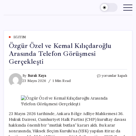
Skip
to
content
EĞITIM
Özgür Özel ve Kemal Kılıçdaroğlu
Arasında Telefon Görüşmesi
Gerçekleşti
Özgür
By
Burak Kaya
yorumlar kapalı
Özel
23 Mayıs 2026
1 Min Read
ve
Kemal
Kılıçdaroğlu
Arasında
Telefon
Görüşmesi
23 Mayıs 2026 tarihinde, Ankara Bölge Adliye Mahkemesi 36.
Gerçekleşti
Hukuk Dairesi, Cumhuriyet Halk Partisi (CHP) kurultay davası
için
hakkında önemli bir “mutlak butlan” kararı aldı. Bu karar
sonrasında, Yüksek Seçim Kurulu’na (YSK) yapılan itiraz da