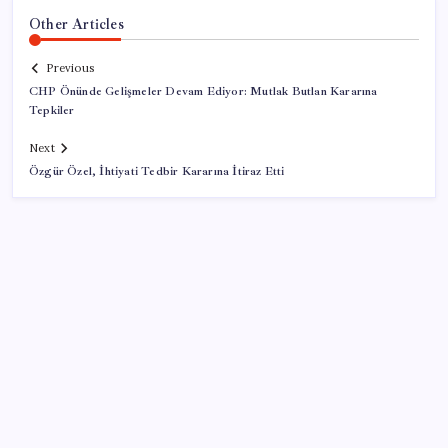
Other Articles
Previous
CHP Önünde Gelişmeler Devam Ediyor: Mutlak Butlan Kararına
Tepkiler
Next
Özgür Özel, İhtiyati Tedbir Kararına İtiraz Etti
SON YAZILAR
Son dakika… Kuşadası Belediyesi’ne üçüncü dalga