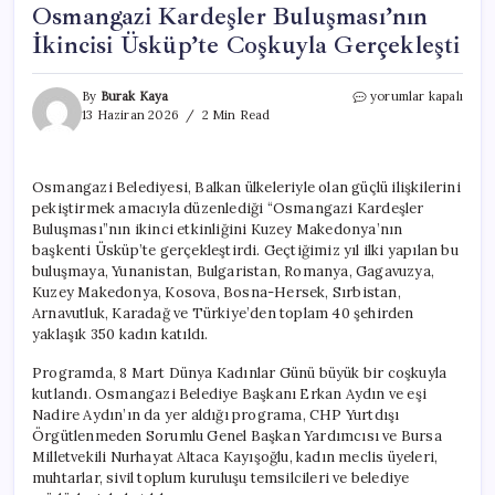
Osmangazi Kardeşler Buluşması’nın
İkincisi Üsküp’te Coşkuyla Gerçekleşti
Osmangazi
By
Burak Kaya
yorumlar kapalı
Kardeşler
13 Haziran 2026
2 Min Read
Buluşması’nın
İkincisi
Üsküp’te
Osmangazi Belediyesi, Balkan ülkeleriyle olan güçlü ilişkilerini
Coşkuyla
pekiştirmek amacıyla düzenlediği “Osmangazi Kardeşler
Gerçekleşti
için
Buluşması”nın ikinci etkinliğini Kuzey Makedonya’nın
başkenti Üsküp’te gerçekleştirdi. Geçtiğimiz yıl ilki yapılan bu
buluşmaya, Yunanistan, Bulgaristan, Romanya, Gagavuzya,
Kuzey Makedonya, Kosova, Bosna-Hersek, Sırbistan,
Arnavutluk, Karadağ ve Türkiye’den toplam 40 şehirden
yaklaşık 350 kadın katıldı.
Programda, 8 Mart Dünya Kadınlar Günü büyük bir coşkuyla
kutlandı. Osmangazi Belediye Başkanı Erkan Aydın ve eşi
Nadire Aydın’ın da yer aldığı programa, CHP Yurtdışı
Örgütlenmeden Sorumlu Genel Başkan Yardımcısı ve Bursa
Milletvekili Nurhayat Altaca Kayışoğlu, kadın meclis üyeleri,
muhtarlar, sivil toplum kuruluşu temsilcileri ve belediye