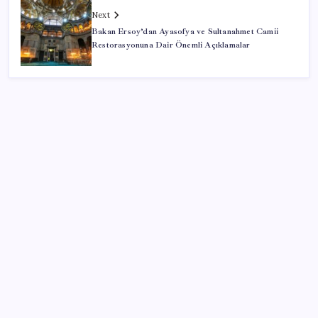
Next
Bakan Ersoy’dan Ayasofya ve Sultanahmet Camii
Restorasyonuna Dair Önemli Açıklamalar
SON YAZILAR
Bellek Pazarında Yeni Dönem: HP ve Asus Çinli
Tedarikçilere Geçiyor
ABD’de tüketici kredileri beklentileri aştı
Son dakika… Kuşadası Belediyesi’ne üçüncü dalga