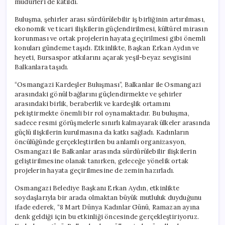
müdürleri de katıldı.
Buluşma, şehirler arası sürdürülebilir iş birliğinin artırılması,
ekonomik ve ticari ilişkilerin güçlendirilmesi, kültürel mirasın
korunması ve ortak projelerin hayata geçirilmesi gibi önemli
konuları gündeme taşıdı. Etkinlikte, Başkan Erkan Aydın ve
heyeti, Bursaspor atkılarını açarak yeşil-beyaz sevgisini
Balkanlara taşıdı.
“Osmangazi Kardeşler Buluşması”, Balkanlar ile Osmangazi
arasındaki gönül bağlarını güçlendirmekte ve şehirler
arasındaki birlik, beraberlik ve kardeşlik ortamını
pekiştirmekte önemli bir rol oynamaktadır. Bu buluşma,
sadece resmi görüşmelerle sınırlı kalmayarak ülkeler arasında
güçlü ilişkilerin kurulmasına da katkı sağladı. Kadınların
öncülüğünde gerçekleştirilen bu anlamlı organizasyon,
Osmangazi ile Balkanlar arasında sürdürülebilir ilişkilerin
geliştirilmesine olanak tanırken, geleceğe yönelik ortak
projelerin hayata geçirilmesine de zemin hazırladı.
Osmangazi Belediye Başkanı Erkan Aydın, etkinlikte
soydaşlarıyla bir arada olmaktan büyük mutluluk duyduğunu
ifade ederek, “8 Mart Dünya Kadınlar Günü, Ramazan ayına
denk geldiği için bu etkinliği öncesinde gerçekleştiriyoruz.