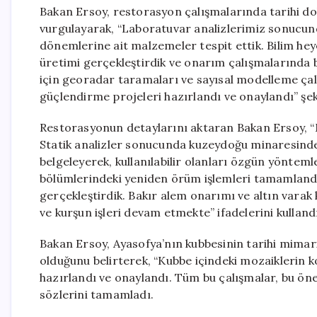
Bakan Ersoy, restorasyon çalışmalarında tarihi 
vurgulayarak, “Laboratuvar analizlerimiz sonucu
dönemlerine ait malzemeler tespit ettik. Bilim he
üretimi gerçekleştirdik ve onarım çalışmalarında b
için georadar taramaları ve sayısal modelleme çalı
güçlendirme projeleri hazırlandı ve onaylandı” şe
Restorasyonun detaylarını aktaran Bakan Ersoy, “
Statik analizler sonucunda kuzeydoğu minaresinde 
belgeleyerek, kullanılabilir olanları özgün yönteml
bölümlerindeki yeniden örüm işlemleri tamamlandı.
gerçekleştirdik. Bakır alem onarımı ve altın vara
ve kurşun işleri devam etmekte” ifadelerini kulland
Bakan Ersoy, Ayasofya’nın kubbesinin tarihi mimar
olduğunu belirterek, “Kubbe içindeki mozaiklerin k
hazırlandı ve onaylandı. Tüm bu çalışmalar, bu önem
sözlerini tamamladı.