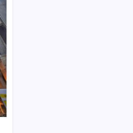
9 milyon abonenin faturası kasım ayında
ikiye katlanacak
Bakan Yumaklı: Fransa’da görevli yangın
söndürme uçakları Türkiye’ye döndü
Ocak-temmuzda 638 bin oto satıldı
Yapay Zekanın Kimsenin Konuşmadığı
Bedeli! Apple Neden Zirvede? | TeknoMaxx
#6
WhatsApp Yeni Güncelleme Kontrolü
Geliyor
Son Dakika… TİP milletvekili Sera Kadıgil
hakkında re’sen soruşturma başlatıldı
ABD kendi üretmediği robot süpürgeleri
yasaklıyor: Yoksa şehir efsanesi gerçek mi?
Bakan Uraloğlu İstanbul Havalimanı’nda
Avrupa rekorunun kırıldığını açıkladı