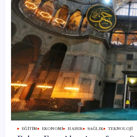
EĞITIM
EKONOMI
HABER
SAĞLIK
TEKNOLOJI