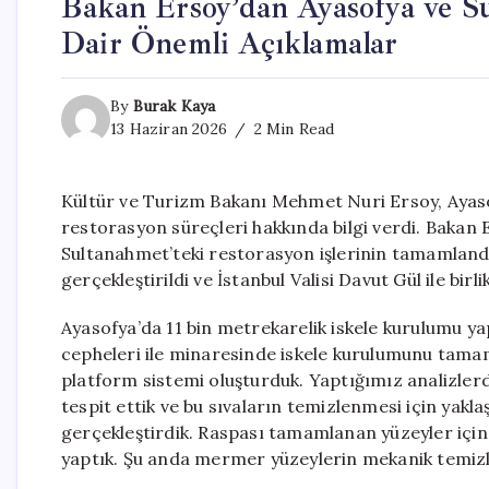
Bakan Ersoy’dan Ayasofya ve S
Dair Önemli Açıklamalar
By
Burak Kaya
13 Haziran 2026
2 Min Read
Kültür ve Turizm Bakanı Mehmet Nuri Ersoy, Ayasof
restorasyon süreçleri hakkında bilgi verdi. Bakan
Sultanahmet’teki restorasyon işlerinin tamamlandı
gerçekleştirildi ve İstanbul Valisi Davut Gül ile bi
Ayasofya’da 11 bin metrekarelik iskele kurulumu ya
cepheleri ile minaresinde iskele kurulumunu tamaml
platform sistemi oluşturduk. Yaptığımız analizler
tespit ettik ve bu sıvaların temizlenmesi için yakla
gerçekleştirdik. Raspası tamamlanan yüzeyler için 
yaptık. Şu anda mermer yüzeylerin mekanik temizl