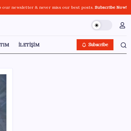
o our newsletter & never miss our best posts.
Subscribe Now!
TIM
İLETİŞİM
Subscribe
SON YAZILAR
Bacakta bu belirtiler varsa dikkat! Pıhtı
habercisi olabilir