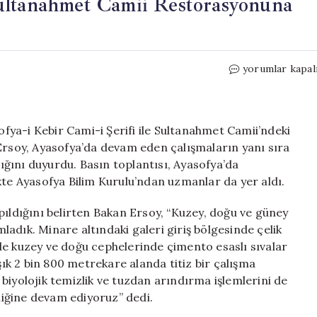
ultanahmet Camii Restorasyonuna
Bakan
yorumlar kapal
Ersoy’dan
Ayasofya
ve
Sultanahmet
ya-i Kebir Cami-i Şerifi ile Sultanahmet Camii’ndeki
Camii
 Ersoy, Ayasofya’da devam eden çalışmaların yanı sıra
Restorasyonun
ğını duyurdu. Basın toplantısı, Ayasofya’da
Dair
rlikte Ayasofya Bilim Kurulu’ndan uzmanlar da yer aldı.
Önemli
Açıklamalar
pıldığını belirten Bakan Ersoy, “Kuzey, doğu ve güney
için
adık. Minare altındaki galeri giriş bölgesinde çelik
de kuzey ve doğu cephelerinde çimento esaslı sıvalar
şık 2 bin 800 metrekare alanda titiz bir çalışma
biyolojik temizlik ve tuzdan arındırma işlemlerini de
iğine devam ediyoruz” dedi.