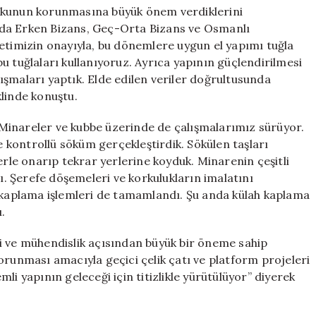
dokunun korunmasına büyük önem verdiklerini
nda Erken Bizans, Geç-Orta Bizans ve Osmanlı
yetimizin onayıyla, bu dönemlere uygun el yapımı tuğla
u tuğlaları kullanıyoruz. Ayrıca yapının güçlendirilmesi
şmaları yaptık. Elde edilen veriler doğrultusunda
klinde konuştu.
Minareler ve kubbe üzerinde de çalışmalarımız sürüyor.
kontrollü söküm gerçekleştirdik. Sökülen taşları
erle onarıp tekrar yerlerine koyduk. Minarenin çeşitli
 Şerefe döşemeleri ve korkulukların imalatını
k kaplama işlemleri de tamamlandı. Şu anda külah kaplama
ı.
i ve mühendislik açısından büyük bir öneme sahip
orunması amacıyla geçici çelik çatı ve platform projeleri
li yapının geleceği için titizlikle yürütülüyor” diyerek