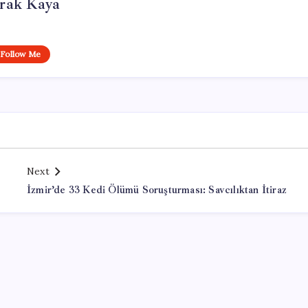
rak Kaya
Follow Me
Next
İzmir’de 33 Kedi Ölümü Soruşturması: Savcılıktan İtiraz
Office Lisans Satın Al