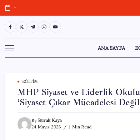
Skip
-
to
content
https://www.facebook.com/
https://twitter.com/
https://t.me/
https://www.instagram.com/
https://youtube.com/
ANA SAYFA
E
EĞITIM
MHP Siyaset ve Liderlik Okulu
‘Siyaset Çıkar Mücadelesi Değil
By
Burak Kaya
24 Mayıs 2026
1 Min Read