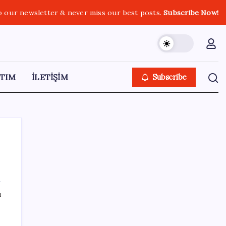
o our newsletter & never miss our best posts.
Subscribe Now!
TIM
İLETİŞİM
Subscribe
SON YAZILAR
ı
Bacakta bu belirtiler varsa dikkat! Pıhtı
habercisi olabilir