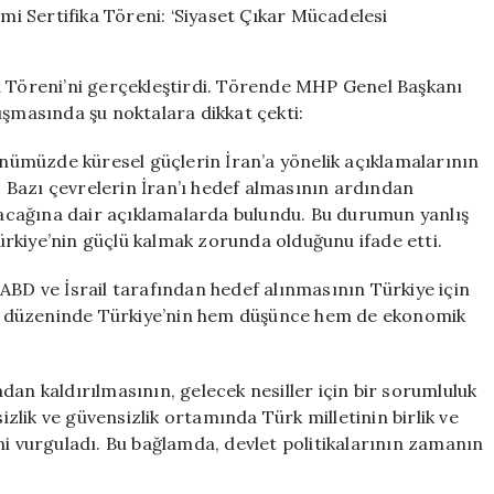
Okulu’nun
23.
Dönemi
a Töreni’ni gerçekleştirdi. Törende MHP Genel Başkanı
Sertifika
uşmasında şu noktalara dikkat çekti:
Töreni:
‘Siyaset
günümüzde küresel güçlerin İran’a yönelik açıklamalarının
Çıkar
Mücadelesi
i. Bazı çevrelerin İran’ı hedef almasının ardından
Değildir’
alacağına dair açıklamalarda bulundu. Bu durumun yanlış
için
rkiye’nin güçlü kalmak zorunda olduğunu ifade etti.
ABD ve İsrail tarafından hedef alınmasının Türkiye için
nya düzeninde Türkiye’nin hem düşünce hem de ekonomik
dan kaldırılmasının, gelecek nesiller için bir sorumluluk
sizlik ve güvensizlik ortamında Türk milletinin birlik ve
ni vurguladı. Bu bağlamda, devlet politikalarının zamanın