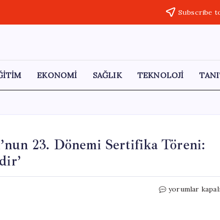
Subscribe t
ĞİTİM
EKONOMİ
SAĞLIK
TEKNOLOJİ
TANI
’nun 23. Dönemi Sertifika Töreni:
dir’
MHP
yorumlar kapal
Siyaset
ve
Liderlik