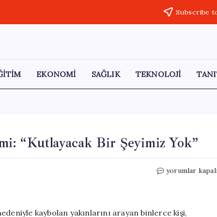
Subscribe t
ĞİTİM
EKONOMİ
SAĞLIK
TEKNOLOJİ
TANI
i: “Kutlayacak Bir Şeyimiz Yok”
Meksika’da
yorumlar kapal
Anneler
Günü
Eylemi:
“Kutlayacak
edeniyle kaybolan yakınlarını arayan binlerce kişi,