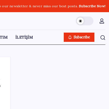
o our newsletter & never miss our best posts.
Subscribe Now!
TIM
İLETİŞİM
Subscribe
ı
SON YAZILAR
Son dakika… Kuşadası Belediyesi’ne üçüncü
dalga operasyon: Bülent Tezcan’ın kızı ve