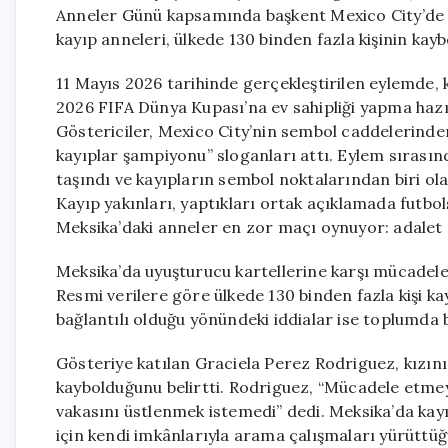
Anneler Günü kapsamında başkent Mexico City’de bi
kayıp anneleri, ülkede 130 binden fazla kişinin kay
11 Mayıs 2026 tarihinde gerçekleştirilen eylemde, 
2026 FIFA Dünya Kupası’na ev sahipliği yapma hazır
Göstericiler, Mexico City’nin sembol caddelerind
kayıplar şampiyonu” sloganları attı. Eylem sırasınd
taşındı ve kayıpların sembol noktalarından biri olan
Kayıp yakınları, yaptıkları ortak açıklamada futbo
Meksika’daki anneler en zor maçı oynuyor: adalet m
Meksika’da uyuşturucu kartellerine karşı mücadele 
Resmi verilere göre ülkede 130 binden fazla kişi ka
bağlantılı olduğu yönündeki iddialar ise toplumda 
Gösteriye katılan Graciela Perez Rodriguez, kızın
kaybolduğunu belirtti. Rodriguez, “Mücadele etm
vakasını üstlenmek istemedi” dedi. Meksika’da kayıp
için kendi imkânlarıyla arama çalışmaları yürüttüğ