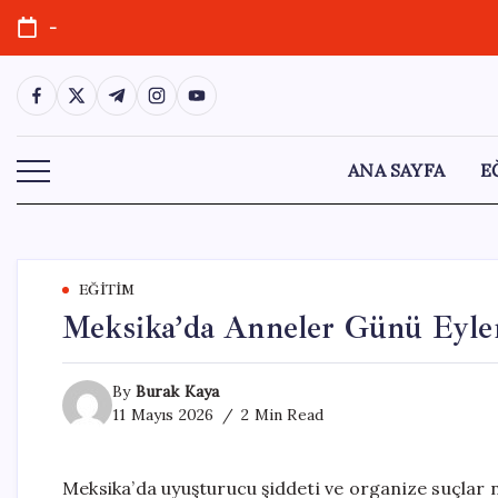
Skip
-
to
content
https://www.facebook.com/
https://twitter.com/
https://t.me/
https://www.instagram.com/
https://youtube.com/
ANA SAYFA
E
EĞITIM
Meksika’da Anneler Günü Eylem
By
Burak Kaya
11 Mayıs 2026
2 Min Read
Meksika’da uyuşturucu şiddeti ve organize suçlar n