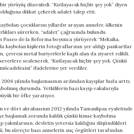
Bir
r yürüyüş düzenledi. “Kutlayacak hiçbir şey yok” diyen
Şeyimiz
bolduğuna dikkat çekerek adalet talep etti.
Yok”
için
kaybolan çocuklarını yıllardır arayan anneler, ülkenin
lıkları sürerken, “adalet” çağrısında bulundu.
en Paseo de la Reforma boyunca yürüyerek “Meksika,
a kaybolan kişilerin fotoğraflarının yer aldığı pankartlar
, çevresi metal bariyerlerle kaplı alan da ziyaret edildi.
lseverlere seslenerek, “Kutlayacak hiçbir şey yok. Çünkü
ücadelesini” ifadelerine yer verdiler.
2006 yılında başlamasının ardından kayıplar hızla arttı.
ybolmuş durumda. Yetkililerin bazı kayıp vakalarıyla
büyük bir öfke yaratıyor.
ın ve dört akrabasının 2012 yılında Tamaulipas eyaletinde
eye başlamak zorunda kaldık çünkü kimse kaybolma
 yakınlarının, devletin yetersiz kaldığını düşündükleri
ü, bu süreçte bazı annelerin suç örgütleri tarafından