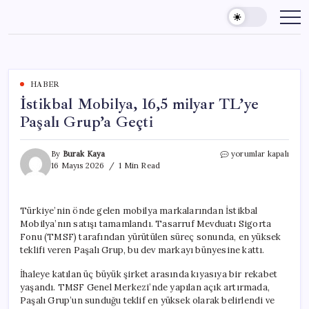
Skip
to
content
HABER
İstikbal Mobilya, 16,5 milyar TL’ye
Paşalı Grup’a Geçti
İstikbal
By
Burak Kaya
yorumlar kapalı
Mobilya,
16 Mayıs 2026
1 Min Read
16,5
milyar
TL’ye
Türkiye’nin önde gelen mobilya markalarından İstikbal
Paşalı
Mobilya’nın satışı tamamlandı. Tasarruf Mevduatı Sigorta
Grup’a
Geçti
Fonu (TMSF) tarafından yürütülen süreç sonunda, en yüksek
için
teklifi veren Paşalı Grup, bu dev markayı bünyesine kattı.
İhaleye katılan üç büyük şirket arasında kıyasıya bir rekabet
yaşandı. TMSF Genel Merkezi’nde yapılan açık artırmada,
Paşalı Grup’un sunduğu teklif en yüksek olarak belirlendi ve