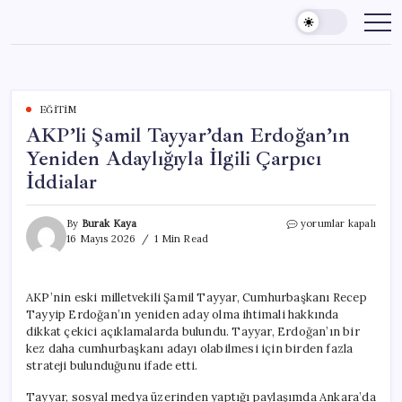
Skip
to
content
EĞITIM
AKP’li Şamil Tayyar’dan Erdoğan’ın
Yeniden Adaylığıyla İlgili Çarpıcı
İddialar
AKP’li
By
Burak Kaya
yorumlar kapalı
Şamil
16 Mayıs 2026
1 Min Read
Tayyar’dan
Erdoğan’ın
Yeniden
AKP’nin eski milletvekili Şamil Tayyar, Cumhurbaşkanı Recep
Adaylığıyla
Tayyip Erdoğan’ın yeniden aday olma ihtimali hakkında
İlgili
Çarpıcı
dikkat çekici açıklamalarda bulundu. Tayyar, Erdoğan’ın bir
İddialar
kez daha cumhurbaşkanı adayı olabilmesi için birden fazla
için
strateji bulunduğunu ifade etti.
Tayyar, sosyal medya üzerinden yaptığı paylaşımda Ankara’da