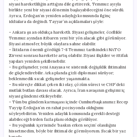
siyasi hareketliliğin arttığını dile getirerek, Temmuz ayıyla
birlikte yeni bir siyasi dönemin başlayabileceğini öne sürdü.
Ayrıca, Erdoğan’ın yeniden adaylığı konusunda ilginç
iddialara da değindi. Tayyar’ın açıklamaları şöyle:
– Ankara şu an oldukça hareketli. Siyasi gelişmeler, özellikle
Temmuz ayından itibaren yeni bir yön alacak gibi görünüyor.
Siyasi atmosfer, büyük olaylara sahne olabilir.
– İktidarın önemli gördüğü 7-8 Temmuz tarihindeki NATO
Zirvesi sonrası harekette artış olabilir. Siyasi ilişkiler ve ittifak
yapıları yeniden şekillenebilir.
– Bu gelişmeler, yeni Anayasa ve sistemik değişiklik ihtimalini
de güçlendirebilir. Arka planda gizli diplomasi sürüyor;
beklenmedik sıcak gelişmeler yaşanmakta.
– Bu süreçte dikkat çeken iki olay, çözüm süreci ve CHP’deki
mutlak butlan davası olacak. Ayrıca, İran savaşının gelişimi iç
siyasi gündemi etkileyebilir.
– Tüm bu gündem karmaşası içinde Cumhurbaşkanımız Recep
Tayyip Erdoğan’ın en rahat pozisyonda olduğunu
söyleyebilirim. Yeniden adaylık konusunda gerekli desteği
alabileceği birden fazla planı olduğu görülüyor.
– Bu yoğunluk içerisinde ‘baskın erken seçim’ olasılığını
hissetmedim, böyle bir ihtimal de görmüyorum. Sıcak bir yaz
kapıda.