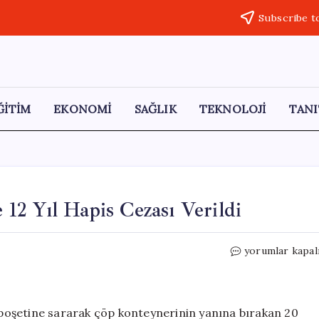
Subscribe t
ĞİTİM
EKONOMİ
SAĞLIK
TEKNOLOJİ
TANI
2 Yıl Hapis Cezası Verildi
Tuvalette
yorumlar kapal
Doğum
Yapan
Anneye
12
poşetine sararak çöp konteynerinin yanına bırakan 20