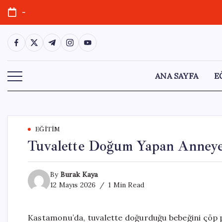
Skip
-
to
content
https://www.facebook.com/
https://twitter.com/
https://t.me/
https://www.instagram.com/
https://youtube.com/
ANA SAYFA
E
EĞITIM
Tuvalette Doğum Yapan Anneye 1
By
Burak Kaya
12 Mayıs 2026
1 Min Read
Kastamonu’da, tuvalette doğurduğu bebeğini çöp 