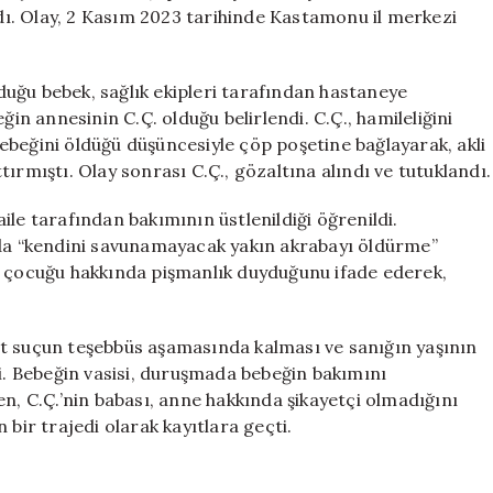
Yıl
ldı. Olay, 2 Kasım 2023 tarihinde Kastamonu il merkezi
Hapis
Cezası
Verildi
uğu bebek, sağlık ekipleri tarafından hastaneye
için
ğin annesinin C.Ç. olduğu belirlendi. C.Ç., hamileliğini
ebeğini öldüğü düşüncesiyle çöp poşetine bağlayarak, akli
ırmıştı. Olay sonrası C.Ç., gözaltına alındı ve tutuklandı.
ile tarafından bakımının üstlenildiği öğrenildi.
a “kendini savunamayacak yakın akrabayı öldürme”
, çocuğu hakkında pişmanlık duyduğunu ifade ederek,
at suçun teşebbüs aşamasında kalması ve sanığın yaşının
di. Bebeğin vasisi, duruşmada bebeğin bakımını
en, C.Ç.’nin babası, anne hakkında şikayetçi olmadığını
 bir trajedi olarak kayıtlara geçti.