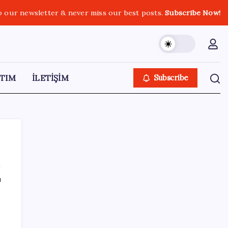
o our newsletter & never miss our best posts.
Subscribe Now!
TIM
İLETİŞİM
Subscribe
ı
SON YAZILAR
Bacakta bu belirtiler varsa dikkat! Pıhtı
habercisi olabilir