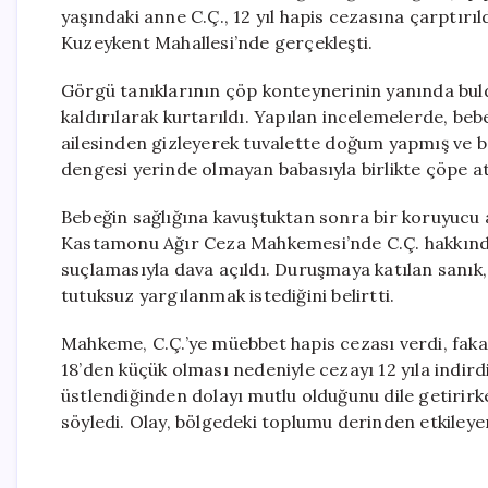
yaşındaki anne C.Ç., 12 yıl hapis cezasına çarptırı
Kuzeykent Mahallesi’nde gerçekleşti.
Görgü tanıklarının çöp konteynerinin yanında buld
kaldırılarak kurtarıldı. Yapılan incelemelerde, bebe
ailesinden gizleyerek tuvalette doğum yapmış ve b
dengesi yerinde olmayan babasıyla birlikte çöpe att
Bebeğin sağlığına kavuştuktan sonra bir koruyucu a
Kastamonu Ağır Ceza Mahkemesi’nde C.Ç. hakkınd
suçlamasıyla dava açıldı. Duruşmaya katılan sanık
tutuksuz yargılanmak istediğini belirtti.
Mahkeme, C.Ç.’ye müebbet hapis cezası verdi, fak
18’den küçük olması nedeniyle cezayı 12 yıla indir
üstlendiğinden dolayı mutlu olduğunu dile getirirk
söyledi. Olay, bölgedeki toplumu derinden etkileyen