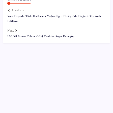
Previous
Yurt Dışında Türk Halılarına Yoğun İlgi: Türkiye’de Değeri Göz Ardı
Ediliyor
Next
130 Yıl Sonra Tulare Gölü Yeniden Suya Kavuştu
SON YAZILAR
Bellek Pazarında Yeni Dönem: HP ve Asus Çinli
Tedarikçilere Geçiyor