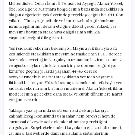
Mühendisleri Odası İzmir İl Temsilcisi Ayşegül Akıncı Yüksel,
özellikle Ege ve Marmara bölgelerinin batısında sıcaklıkların
olağan değerlerin çok üzerinde gerçekleşeceğini belirtti. Son
yıllarda Türkiye genelinde ve İzmir özelinde gözlemlenen
ısınma eğiliminin devam ettiğine dikkat çeken Yüksel, yaz
mevsimi boyunca sıcak hava dalgalarının sıklıkla
yaşanabileceğini dile getirdi.
Yeni sıcaklık rekorları bekleniyor. Mayıs ayı itibarıyla batı
kesimlerde sıcaklıkların mevsim normallerinin 1 ila 3 derece
üzerinde seyrettiğini vurgulayan uzmanlar, haziran, temmuz
ve ağustos ayları için kavurucu bir yaz dönemi öngörüyor.
İzmir’de geçmiş yıllarda yaşanan 44-45 derece
seviyelerindeki bunaltıcı sıcaklıkların yeniden yaşanma
ihtimali bulunuyor. Yüksek basınç sistemlerinin etkisiyle yeni
sıcaklık rekorlarının kırılması muhtemel. Akıncı Yüksel, iklim
modellerinin gelecekte daha sıcak ve kurak dönemlere işaret
ettiğini aktardı.
Yaklaşan yaz aylarında su stresi riskiyle karşı karşıya
kalınabileceği konusunda uzmanlar, hem bireysel hem de
kurumsal düzeyde acil önlemler alınması gerektiğini
vurguluyor. Su şebekelerindeki kayıpların en aza indirilmesi,
tarımsal faaliyetlerde damlama sulama sistemlerinin