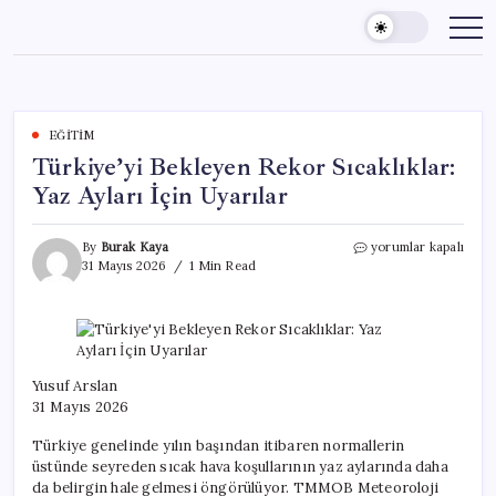
Skip
to
content
EĞITIM
Türkiye’yi Bekleyen Rekor Sıcaklıklar:
Yaz Ayları İçin Uyarılar
Türkiye’yi
By
Burak Kaya
yorumlar kapalı
Bekleyen
31 Mayıs 2026
1 Min Read
Rekor
Sıcaklıklar:
Yaz
Ayları
İçin
Uyarılar
Yusuf Arslan
için
31 Mayıs 2026
Türkiye genelinde yılın başından itibaren normallerin
üstünde seyreden sıcak hava koşullarının yaz aylarında daha
da belirgin hale gelmesi öngörülüyor. TMMOB Meteoroloji