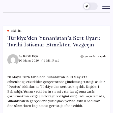
Skip
to
content
EĞITIM
Türkiye’den Yunanistan’a Sert Uyarı:
Tarihi İstismar Etmekten Vazgeçin
Türkiye’den
By
Burak Kaya
yorumlar kapalı
Yunanistan’a
20 Mayıs 2026
1 Min Read
Sert
Uyarı:
Tarihi
20 Mayıs 2026 tarihinde, Yunanistan’ın 19 Mayıs’ta
İstismar
düzenlediği etkinlikler çerçevesinde gündeme getirdiği asılsız
Etmekten
Vazgeçin
“Pontus” iddialarına Türkiye’den sert tepki geldi. Dışişleri
için
Bakanlığı, Yunan yetkililerin siyasi çıkarlar uğruna tarihi
çarpıtmaktan vazgeçmeleri gerektiğini vurguladı. Açıklamada,
Yunanistan’ın gerçeklerle yüzleşmek yerine asılsız iddialar
öne sürmekten kaçınması gerektiği ifade edildi.