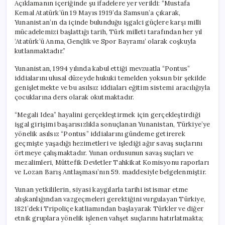
Açıklamanın içeriğinde şu ifadelere yer verildi: “Mustafa
Kemal Atatürk’ün 19 Mayıs 1919’da Samsun’a çıkarak,
Yunanistan’ın da içinde bulunduğu işgalci güçlere karşı milli
mücadelemizi başlattığı tarih, Türk milleti tarafından her yıl
‘Atatürk’ü Anma, Gençlik ve Spor Bayramı’ olarak coşkuyla
kutlanmaktadır.”
Yunanistan, 1994 yılında kabul ettiği mevzuatla “Pontus”
iddialarını ulusal düzeyde hukuki temelden yoksun bir şekilde
genişletmekte ve bu asılsız iddiaları eğitim sistemi aracılığıyla
çocuklarına ders olarak okutmaktadır.
“Megali Idea” hayalini gerçekleştirmek için gerçekleştirdiği
işgal girişimi başarısızlıkla sonuçlanan Yunanistan, Türkiye’ye
yönelik asılsız “Pontus” iddialarını gündeme getirerek
geçmişte yaşadığı hezimetleri ve işlediği ağır savaş suçlarını
örtmeye çalışmaktadır. Yunan ordusunun savaş suçları ve
mezalimleri, Müttefik Devletler Tahkikat Komisyonu raporları
ve Lozan Barış Antlaşması’nın 59. maddesiyle belgelenmiştir.
Yunan yetkililerin, siyasi kaygılarla tarihi istismar etme
alışkanlığından vazgeçmeleri gerektiğini vurgulayan Türkiye,
1821’deki Tripoliçe katliamından başlayarak Türkler ve diğer
etnik gruplara yönelik işlenen vahşet suçlarını hatırlatmakta;