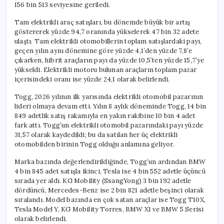
156 bin 513 seviyesine geriledi.
Tam elektrikli araç satışları, bu dönemde büyük bir artış
göstererek yüzde 94,7 oranında yükselerek 47 bin 32 adete
ulaştı. Tam elektrikli otomobillerin toplam satışlardaki payı,
geçen yılın aynı dönemine göre yüzde 4,1’den yüzde 7,8’e
çıkarken, hibrit araçların payı da yüzde 10,5’ten yüzde 15,7’ye
yükseldi. Elektrikli motoru bulunan araçların toplam pazar
içerisindeki oranı ise yüzde 24,1 olarak belirlendi.
Togg, 2026 yılının ilk yarısında elektrikli otomobil pazarının
lideri olmaya devam etti. Yılın 8 aylık döneminde Togg, 14 bin
849 adetlik satış rakamıyla en yakın rakibine 10 bin 4 adet
fark attı. Togg’un elektrikli otomobil pazarındaki payı yüzde
31,57 olarak kaydedildi; bu da satılan her üç elektrikli
otomobilden birinin Togg olduğu anlamına geliyor.
Marka bazında değerlendirildiğinde, Togg’un ardından BMW
4 bin 845 adet satışla ikinci, Tesla ise 4 bin 552 adetle üçüncü
sırada yer aldı. KG Mobility (SsangYong) 3 bin 192 adetle
dördüncü, Mercedes-Benz ise 2 bin 821 adetle beşinci olarak
sıralandı. Model bazında en çok satan araçlar ise Togg T10X,
Tesla Model Y, KG Mobility Torres, BMW X1 ve BMW 5 Serisi
olarak belirlendi.