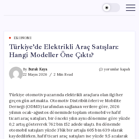
Skip
to
content
EKONOMI
Türkiye’de Elektrikli Araç Satışları:
Hangi Modeller Öne Çıktı?
Türkiye’de
By
Burak Kaya
yorumlar kapalı
Elektrikli
22 Mayıs 2026
2 Min Read
Araç
Satışları:
Hangi
Türkiye otomotiv pazarında elektrikli araçlara olan ilgi her
Modeller
geçen gün artmakta. Otomotiv Distribütörleri ve Mobilite
Öne
Çıktı?
Derneği (ODMD) tarafından sağlanan verilere göre, 2026
için
yılının ocak-ağustos döneminde toplam otomobil ve hafif
ticari araç satışları, bir önceki yılın aynı dönemine göre yüzde
0,2 artış göstererek 762 bin 152 adede ulaştı. Bu dönemde
otomobil satışları yüzde 3’lük bir artışla 605 bin 639 olarak
kaydedilirken, hafif ticari araç satışları ise yüzde 9,5 azalarak