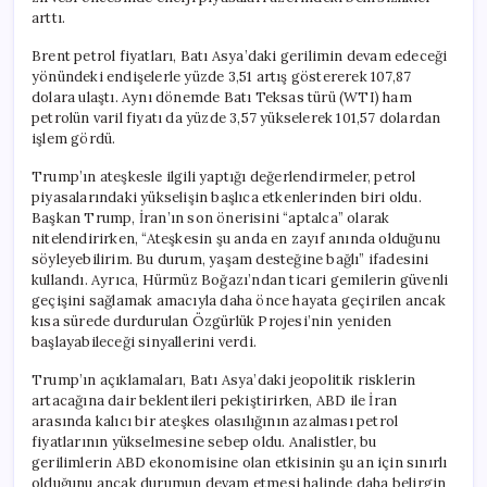
arttı.
Brent petrol fiyatları, Batı Asya’daki gerilimin devam edeceği
yönündeki endişelerle yüzde 3,51 artış göstererek 107,87
dolara ulaştı. Aynı dönemde Batı Teksas türü (WTI) ham
petrolün varil fiyatı da yüzde 3,57 yükselerek 101,57 dolardan
işlem gördü.
Trump’ın ateşkesle ilgili yaptığı değerlendirmeler, petrol
piyasalarındaki yükselişin başlıca etkenlerinden biri oldu.
Başkan Trump, İran’ın son önerisini “aptalca” olarak
nitelendirirken, “Ateşkesin şu anda en zayıf anında olduğunu
söyleyebilirim. Bu durum, yaşam desteğine bağlı” ifadesini
kullandı. Ayrıca, Hürmüz Boğazı’ndan ticari gemilerin güvenli
geçişini sağlamak amacıyla daha önce hayata geçirilen ancak
kısa sürede durdurulan Özgürlük Projesi’nin yeniden
başlayabileceği sinyallerini verdi.
Trump’ın açıklamaları, Batı Asya’daki jeopolitik risklerin
artacağına dair beklentileri pekiştirirken, ABD ile İran
arasında kalıcı bir ateşkes olasılığının azalması petrol
fiyatlarının yükselmesine sebep oldu. Analistler, bu
gerilimlerin ABD ekonomisine olan etkisinin şu an için sınırlı
olduğunu ancak durumun devam etmesi halinde daha belirgin