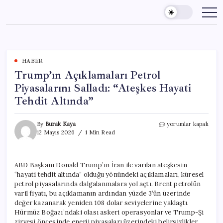
Skip
to
content
HABER
Trump’ın Açıklamaları Petrol
Piyasalarını Salladı: “Ateşkes Hayati
Tehdit Altında”
Trump’ın
By
Burak Kaya
yorumlar kapalı
Açıklamaları
12 Mayıs 2026
1 Min Read
Petrol
Piyasalarını
Salladı:
ABD Başkanı Donald Trump’ın İran ile varılan ateşkesin
“Ateşkes
“hayati tehdit altında” olduğu yönündeki açıklamaları, küresel
Hayati
Tehdit
petrol piyasalarında dalgalanmalara yol açtı. Brent petrolün
Altında”
varil fiyatı, bu açıklamanın ardından yüzde 3’ün üzerinde
için
değer kazanarak yeniden 108 dolar seviyelerine yaklaştı.
Hürmüz Boğazı’ndaki olası askeri operasyonlar ve Trump-Şi
zirvesi öncesinde enerji piyasaları üzerindeki belirsizlikler