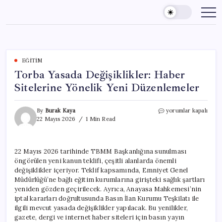
Skip
to
content
EĞITIM
Torba Yasada Değişiklikler: Haber
Sitelerine Yönelik Yeni Düzenlemeler
Torba
By
Burak Kaya
yorumlar kapalı
Yasada
22 Mayıs 2026
1 Min Read
Değişiklikler:
Haber
Sitelerine
22 Mayıs 2026 tarihinde TBMM Başkanlığına sunulması
Yönelik
öngörülen yeni kanun teklifi, çeşitli alanlarda önemli
Yeni
Düzenlemeler
değişiklikler içeriyor. Teklif kapsamında, Emniyet Genel
için
Müdürlüğü’ne bağlı eğitim kurumlarına girişteki sağlık şartları
yeniden gözden geçirilecek. Ayrıca, Anayasa Mahkemesi’nin
iptal kararları doğrultusunda Basın İlan Kurumu Teşkilatı ile
ilgili mevcut yasada değişiklikler yapılacak. Bu yenilikler,
gazete, dergi ve internet haber siteleri için basın yayın