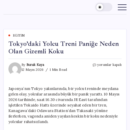
Skip
to
content
EĞITIM
Tokyo’daki Yolcu Treni Paniğe Neden
Olan Gizemli Koku
Tokyo’daki
By
Burak Kaya
yorumlar kapalı
Yolcu
12 Mayıs 2026
1 Min Read
Treni
Paniğe
Neden
Japonya’nın Tokyo yakınlarında, bir yolcu treninde meydana
Olan
gelen olay, yolcular arasında büyük bir panik yarattı. 10 Mayıs
Gizemli
Koku
2026 tarihinde, saat 16.30 civarında JR East tarafından
için
işletilen Tokaido Hattı üzerinde seyahat eden bir tren,
Kanagawa’daki Odawara Station’dan Takasaki yönüne
ilerlerken, vagonda aniden yayılan keskin bir koku nedeniyle
yolcular rahatsızlandı.