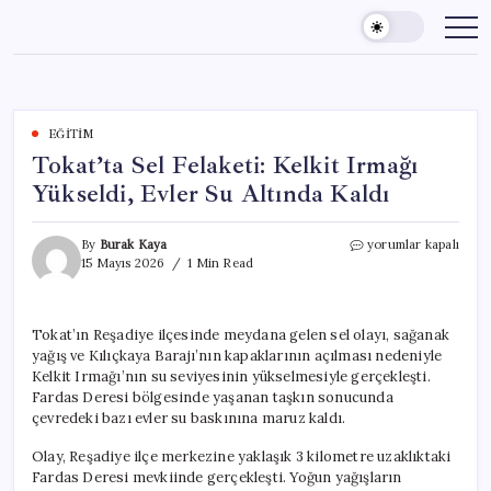
Skip
to
content
EĞITIM
Tokat’ta Sel Felaketi: Kelkit Irmağı
Yükseldi, Evler Su Altında Kaldı
Tokat’ta
By
Burak Kaya
yorumlar kapalı
Sel
15 Mayıs 2026
1 Min Read
Felaketi:
Kelkit
Irmağı
Tokat’ın Reşadiye ilçesinde meydana gelen sel olayı, sağanak
Yükseldi,
yağış ve Kılıçkaya Barajı’nın kapaklarının açılması nedeniyle
Evler
Su
Kelkit Irmağı’nın su seviyesinin yükselmesiyle gerçekleşti.
Altında
Fardas Deresi bölgesinde yaşanan taşkın sonucunda
Kaldı
çevredeki bazı evler su baskınına maruz kaldı.
için
Olay, Reşadiye ilçe merkezine yaklaşık 3 kilometre uzaklıktaki
Fardas Deresi mevkiinde gerçekleşti. Yoğun yağışların