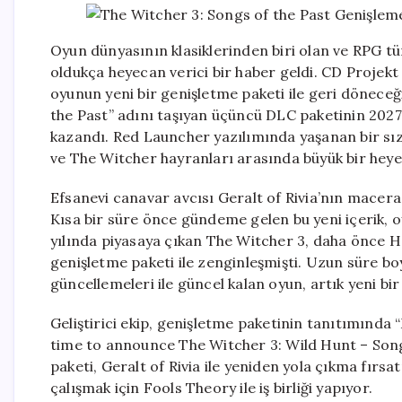
Oyun dünyasının klasiklerinden biri olan ve RPG t
oldukça heyecan verici bir haber geldi. CD Projek
oyunun yeni bir genişletme paketi ile geri dönece
the Past” adını taşıyan üçüncü DLC paketinin 2027 
kazandı. Red Launcher yazılımında yaşanan bir sı
ve The Witcher hayranları arasında büyük bir heye
Efsanevi canavar avcısı Geralt of Rivia’nın maceras
Kısa bir süre önce gündeme gelen bu yeni içerik,
yılında piyasaya çıkan The Witcher 3, daha önce H
genişletme paketi ile zenginleşmişti. Uzun süre bo
güncellemeleri ile güncel kalan oyun, artık yeni b
Geliştirici ekip, genişletme paketinin tanıtımında
time to announce The Witcher 3: Wild Hunt – Songs 
paketi, Geralt of Rivia ile yeniden yola çıkma fırs
çalışmak için Fools Theory ile iş birliği yapıyor.