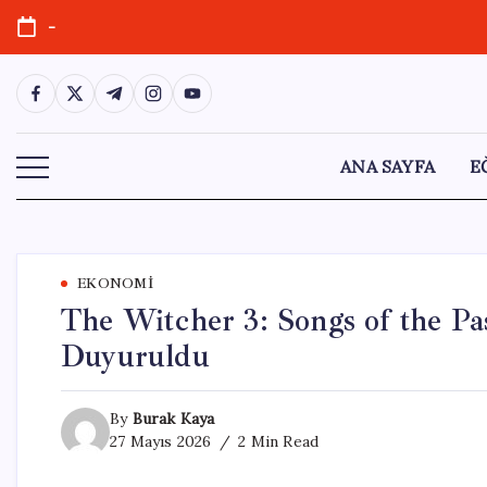
Skip
-
to
content
https://www.facebook.com/
https://twitter.com/
https://t.me/
https://www.instagram.com/
https://youtube.com/
ANA SAYFA
E
EKONOMI
The Witcher 3: Songs of the P
Duyuruldu
By
Burak Kaya
27 Mayıs 2026
2 Min Read