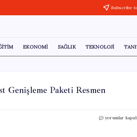
Subscribe t
ĞİTİM
EKONOMİ
SAĞLIK
TEKNOLOJİ
TANI
ast Genişleme Paketi Resmen
The
yorumlar kapal
Witcher
3:
Songs