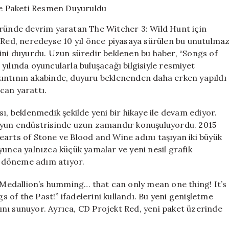
of
the
üründe devrim yaratan The Witcher 3: Wild Hunt için
Past
t Red, neredeyse 10 yıl önce piyasaya sürülen bu unutulma
Genişleme
ğini duyurdu. Uzun süredir beklenen bu haber, “Songs of
Paketi
Resmen
yılında oyuncularla buluşacağı bilgisiyle resmiyet
Duyuruldu
zıntının akabinde, duyuru beklenenden daha erken yapıldı
için
can yarattı.
ı, beklenmedik şekilde yeni bir hikaye ile devam ediyor.
 oyun endüstrisinde uzun zamandır konuşuluyordu. 2015
earts of Stone ve Blood and Wine adını taşıyan iki büyük
yunca yalnızca küçük yamalar ve yeni nesil grafik
ir döneme adım atıyor.
 “Medallion’s humming… that can only mean one thing! It’s
of the Past!” ifadelerini kullandı. Bu yeni genişletme
atını sunuyor. Ayrıca, CD Projekt Red, yeni paket üzerinde