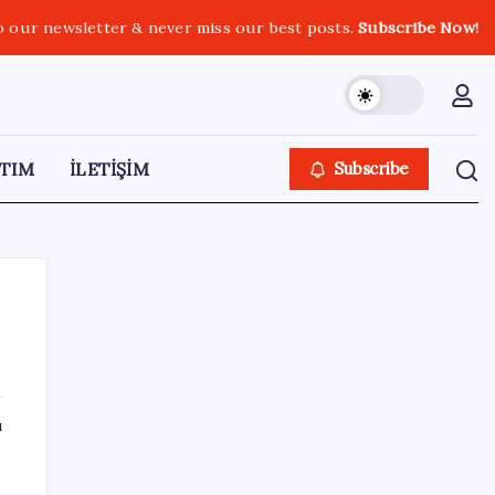
o our newsletter & never miss our best posts.
Subscribe Now!
TIM
İLETİŞİM
Subscribe
SON YAZILAR
ı
Bacakta bu belirtiler varsa dikkat! Pıhtı
habercisi olabilir