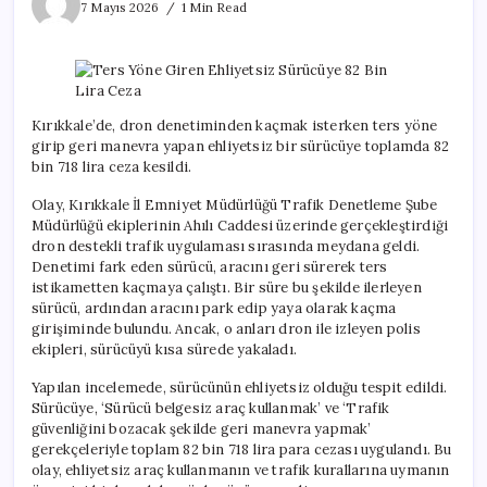
Yöne
7 Mayıs 2026
1 Min Read
Giren
Ehliyetsiz
Sürücüye
82
Bin
Lira
Kırıkkale’de, dron denetiminden kaçmak isterken ters yöne
Ceza
girip geri manevra yapan ehliyetsiz bir sürücüye toplamda 82
için
bin 718 lira ceza kesildi.
Olay, Kırıkkale İl Emniyet Müdürlüğü Trafik Denetleme Şube
Müdürlüğü ekiplerinin Ahılı Caddesi üzerinde gerçekleştirdiği
dron destekli trafik uygulaması sırasında meydana geldi.
Denetimi fark eden sürücü, aracını geri sürerek ters
istikametten kaçmaya çalıştı. Bir süre bu şekilde ilerleyen
sürücü, ardından aracını park edip yaya olarak kaçma
girişiminde bulundu. Ancak, o anları dron ile izleyen polis
ekipleri, sürücüyü kısa sürede yakaladı.
Yapılan incelemede, sürücünün ehliyetsiz olduğu tespit edildi.
Sürücüye, ‘Sürücü belgesiz araç kullanmak’ ve ‘Trafik
güvenliğini bozacak şekilde geri manevra yapmak’
gerekçeleriyle toplam 82 bin 718 lira para cezası uygulandı. Bu
olay, ehliyetsiz araç kullanmanın ve trafik kurallarına uymanın