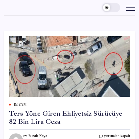
Skip
to
content
EĞITIM
Ters Yöne Giren Ehliyetsiz Sürücüye
82 Bin Lira Ceza
Ters
By
Burak Kaya
yorumlar kapalı