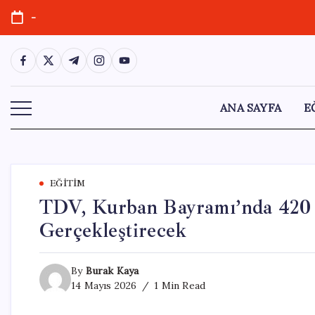
Skip
-
to
content
https://www.facebook.com/
https://twitter.com/
https://t.me/
https://www.instagram.com/
https://youtube.com/
ANA SAYFA
E
EĞITIM
TDV, Kurban Bayramı’nda 420 F
Gerçekleştirecek
By
Burak Kaya
14 Mayıs 2026
1 Min Read