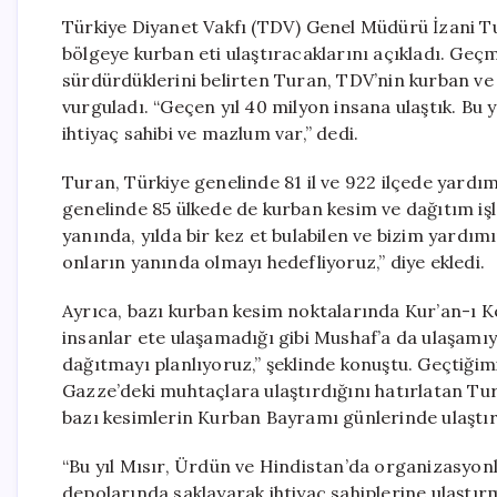
Türkiye Diyanet Vakfı (TDV) Genel Müdürü İzani Tu
bölgeye kurban eti ulaştıracaklarını açıkladı. Geçm
sürdürdüklerini belirten Turan, TDV’nin kurban ve 
vurguladı. “Geçen yıl 40 milyon insana ulaştık. Bu 
ihtiyaç sahibi ve mazlum var,” dedi.
Turan, Türkiye genelinde 81 il ve 922 ilçede yardı
genelinde 85 ülkede de kurban kesim ve dağıtım işle
yanında, yılda bir kez et bulabilen ve bizim yardı
onların yanında olmayı hedefliyoruz,” diye ekledi.
Ayrıca, bazı kurban kesim noktalarında Kur’an-ı 
insanlar ete ulaşamadığı gibi Mushaf’a da ulaşamıyor
dağıtmayı planlıyoruz,” şeklinde konuştu. Geçtiğimi
Gazze’deki muhtaçlara ulaştırdığını hatırlatan Tur
bazı kesimlerin Kurban Bayramı günlerinde ulaştır
“Bu yıl Mısır, Ürdün ve Hindistan’da organizasyonl
depolarında saklayarak ihtiyaç sahiplerine ulaştırm