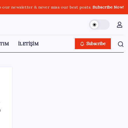
o our newsletter & never miss our best posts.
Subscribe Now!
TIM
İLETİŞİM
Subscribe
SON YAZILAR
ı
Bellek Pazarında Yeni Dönem: HP ve Asus
Çinli Tedarikçilere Geçiyor