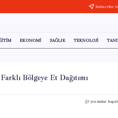
Subscribe t
ĞİTİM
EKONOMİ
SAĞLIK
TEKNOLOJİ
TANI
arklı Bölgeye Et Dağıtımı
TDV,
yorumlar kapal
Kurban
Bayramı’nda
420