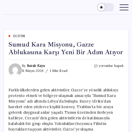
Skip
to
content
EĞITIM
Sumud Kara Misyonu, Gazze
Ablukasına Karşı Yeni Bir Adım Atıyor
Sumud
By
Burak Kaya
yorumlar kapalı
Kara
11 Mayıs 2026
1 Min Read
Misyonu,
Gazze
Ablukasına
Farklı ülkelerden gelen aktivistler, Gazze’ye yönelik ablukayı
Karşı
protesto etmek ve bölgeye ulaşmak amacıyla “Sumud Kara
Yeni
Bir
Misyonu” adı altında Libya’da buluştu. Kuzey Afrika’dan
Adım
hareket eden yüzlerce kişilik konvoy, Trablus’ta bir araya
Atıyor
gelerek duygusal anlar yaşadı. Tunus üzerinden ilerleyen
için
kafileye, Cezayir’den gelen aktivistlerin de katılmasıyla
kalabalık bir grup oluştu. Yolculukları boyunca Filistin
bayrakları taşıyan aktivistler, Gazze’ye ulaşma