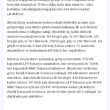
benzinli Kamiq’ten 75 litre daha fazla alan sunuyor. Arka
koltuklar yatırıldığında bagaj hacmi 1344 litreye kadar
çıkabiliyor.
Skoda Epiq, markanın önden çekişli elektrikli araçlar için
geliştirdiği yeni MEB+ platformunu kullanan ilk seri üretim
modeli olma özelliğine sahip. Modelde üç farklı elektrik
motoru seçeneği mevcut: 114 beygir güç ve 267 Nm tork, 133
beygir güç ve 267 Nm tork, 208 beygir güç ve 290 Nm tork. En
güçlü versiyonu, 0’dan 100 km/s hıza sadece 7.1 saniyede
ulaşabiliyor ve maksimum 160 km/s hız yapabiliyor.
Batarya seçenekleri açısından, giriş seviyesinde 37 kWh
kapasiteli LFP batarya sunulurken, üst versiyonda 51.7 kWh
net kapasiteli NMC batarya bulunuyor. Skoda’nın verilerine
göre, küçük bataryalı versiyon yaklaşık 310 kilometre menzil
sunarken, daha büyük batarya ile bu değer 440 kilometreye
kadar çıkıyor. DC hızlı şarj desteği ise LFP batarya için 90 kW,
NMC batarya için ise 125 kW seviyesine kadar çıkabiliyor.
Büyük bataryalı versiyon, yüzde 10’dan yüzde 80’e yaklaşık 24
dakikada şarj olabiliyor.