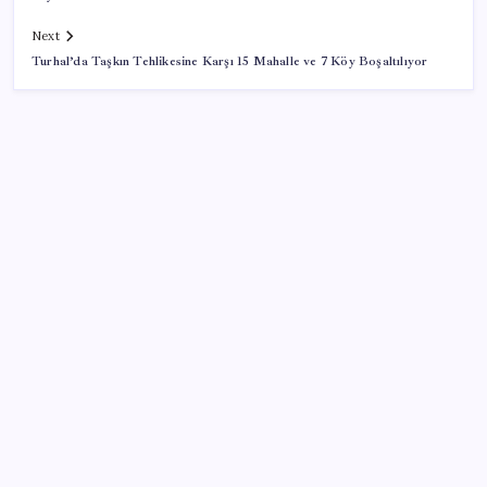
Next
Turhal’da Taşkın Tehlikesine Karşı 15 Mahalle ve 7 Köy Boşaltılıyor
SON YAZILAR
Bacakta bu belirtiler varsa dikkat! Pıhtı habercisi
olabilir
9 milyon abonenin faturası kasım ayında ikiye
katlanacak
Bakan Yumaklı: Fransa’da görevli yangın söndürme