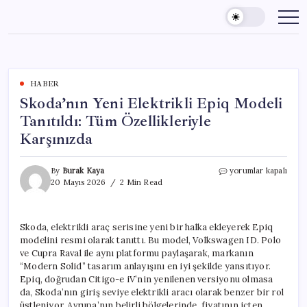
Skip
to
content
HABER
Skoda’nın Yeni Elektrikli Epiq Modeli
Tanıtıldı: Tüm Özellikleriyle
Karşınızda
Skoda’nın
By
Burak Kaya
yorumlar kapalı
Yeni
20 Mayıs 2026
2 Min Read
Elektrikli
Epiq
Modeli
Skoda, elektrikli araç serisine yeni bir halka ekleyerek Epiq
Tanıtıldı:
modelini resmi olarak tanıttı. Bu model, Volkswagen ID. Polo
Tüm
Özellikleriyle
ve Cupra Raval ile aynı platformu paylaşarak, markanın
Karşınızda
“Modern Solid” tasarım anlayışını en iyi şekilde yansıtıyor.
için
Epiq, doğrudan Citigo-e iV’nin yenilenen versiyonu olmasa
da, Skoda’nın giriş seviye elektrikli aracı olarak benzer bir rol
üstleniyor. Avrupa’nın belirli bölgelerinde, fiyatının içten