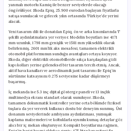
yanmalı motorlu Kamiq ile benzer seviyelerde olacağı
öngörülüyor. Skoda Epiq, 25.900 eurodan başlayan fiyatlarla
satışa sunulacak ve gelecek yılın ortasında Türkiye’de yerini
alacak.
Yeni tasarım dili ile donatılan Epiq, ön ve arka kısımlarında T
şekilli aydınlatmalara yer veriyor. Modelin boyutları ise 4171
mm uzunluk, 1798 mm genişlik ve 1581 mm yükseklik olarak
belirlenmiş. 2601 mm’lik aks mesafesi, tamamen elektrikli
otomobil platformunun sunduğu avantajları ortaya koyuyor.
Skoda, diğer elektrikli otomobillerde sıkça karşılaşılan gizli
kapı kolları yerine geleneksel bir tasarım tercih etmiş. Ancak,
aktif hava kanalları ve aerodinamik jant tasarımı ile Epiq’in
sürtünme katsayısını 0.275 seviyesine kadar düşürmeyi
başarmış.
İç mekanda ise 5.3 inç dijital gösterge paneli ve 13 inçlik
multimedya ekranı standart olarak sunuluyor. Skoda,
tamamen dokunmatik kontroller yerine orta bölümde fiziksel
tuşlara da yer vererek kullanıcı dostu bir deneyim sunmuş. Üst
donanım seviyelerinde ambiyans aydınlatması, yumuşak
kaplama malzemeleri ve koltuklarla uyumlu kumaş detaylar göz
alıcı bir iç mekan oluşturuyor. Kompakt boyutlarına rağmen,
Epiq’in bagaj hacmi oldukça geniş; 475 litre kapasitesi ile