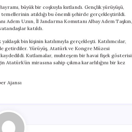
Meşalelerle
Bayramı, büyük bir coşkuyla kutlandı. Gençlik yürüyüşü,
Gençlik
emellerinin atıldığı bu önemli şehirde gerçekleştirildi.
Yürüyüşü
şkanı Adem Uzun, İl Jandarma Komutanı Albay Adem Taşkın
Düzenlendi
atandaşlar katıldı.
için
yaklaşık bin kişinin katılımıyla gerçekleşti. Katılımcılar,
le getirdiler. Yürüyüş, Atatürk ve Kongre Müzesi
kaydedildi. Kutlamalar, muhteşem bir havai fişek gösterisi
iğin Atatürk’ün mirasına sahip çıkma kararlılığını bir kez
er Ajansı