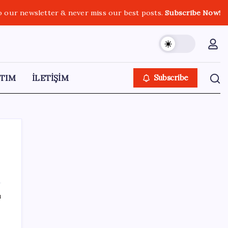
o our newsletter & never miss our best posts.
Subscribe Now!
TIM
İLETİŞİM
Subscribe
SON YAZILAR
ı
Bacakta bu belirtiler varsa dikkat! Pıhtı
habercisi olabilir