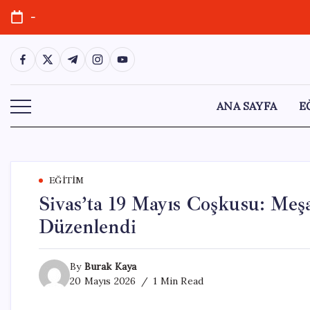
Skip
-
to
content
https://www.facebook.com/
https://twitter.com/
https://t.me/
https://www.instagram.com/
https://youtube.com/
ANA SAYFA
E
EĞITIM
Sivas’ta 19 Mayıs Coşkusu: Meş
Düzenlendi
By
Burak Kaya
20 Mayıs 2026
1 Min Read