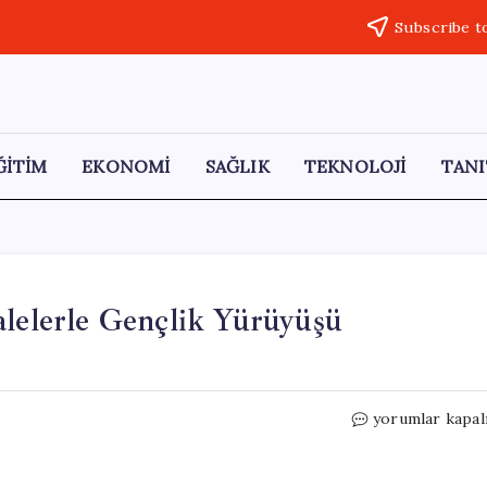
Subscribe t
ĞİTİM
EKONOMİ
SAĞLIK
TEKNOLOJİ
TANI
alelerle Gençlik Yürüyüşü
Sivas’ta
yorumlar kapal
19
Mayıs
Coşkusu: