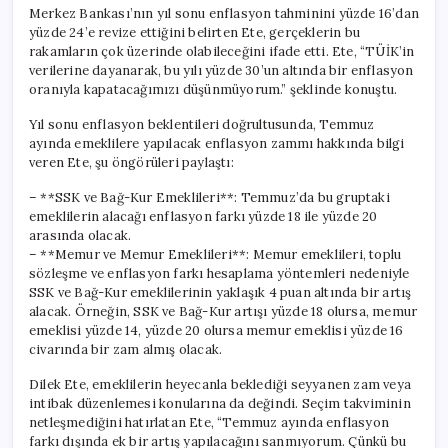
Merkez Bankası’nın yıl sonu enflasyon tahminini yüzde 16’dan
yüzde 24’e revize ettiğini belirten Ete, gerçeklerin bu
rakamların çok üzerinde olabileceğini ifade etti. Ete, “TÜİK’in
verilerine dayanarak, bu yılı yüzde 30’un altında bir enflasyon
oranıyla kapatacağımızı düşünmüyorum.” şeklinde konuştu.
Yıl sonu enflasyon beklentileri doğrultusunda, Temmuz
ayında emeklilere yapılacak enflasyon zammı hakkında bilgi
veren Ete, şu öngörüleri paylaştı:
– **SSK ve Bağ-Kur Emeklileri**: Temmuz’da bu gruptaki
emeklilerin alacağı enflasyon farkı yüzde 18 ile yüzde 20
arasında olacak.
– **Memur ve Memur Emeklileri**: Memur emeklileri, toplu
sözleşme ve enflasyon farkı hesaplama yöntemleri nedeniyle
SSK ve Bağ-Kur emeklilerinin yaklaşık 4 puan altında bir artış
alacak. Örneğin, SSK ve Bağ-Kur artışı yüzde 18 olursa, memur
emeklisi yüzde 14, yüzde 20 olursa memur emeklisi yüzde 16
civarında bir zam almış olacak.
Dilek Ete, emeklilerin heyecanla beklediği seyyanen zam veya
intibak düzenlemesi konularına da değindi. Seçim takviminin
netleşmediğini hatırlatan Ete, “Temmuz ayında enflasyon
farkı dışında ek bir artış yapılacağını sanmıyorum. Çünkü bu