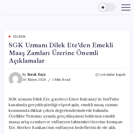
Skip
to
content
HABER
SGK Uzmanı Dilek Ete’den Emekli
Maaş Zamları Üzerine Önemli
Açıklamalar
SGK
By
Burak Kaya
yorumlar kapalı
Uzmanı
20 Mayıs 2026
1 Min Read
Dilek
Ete’den
Emekli
SGK uzmanı Dilek Ete, gazeteci Emre Kulcanay’ın YouTube
Maaş
kanalında gerçekleştirdiği röportajda, emekli maaş zammı
Zamları
Üzerine
konusunda dikkat çeken değerlendirmelerde bulundu.
Önemli
Özellikle Temmuz ayında gerçekleşmesi beklenen emekli
Açıklamalar
maaşı artış oranları ve enflasyon tahminleri üzerine konuşan
için
Ete, Merkez Bankası’nın enflasyon hedeflerini de ele aldı.