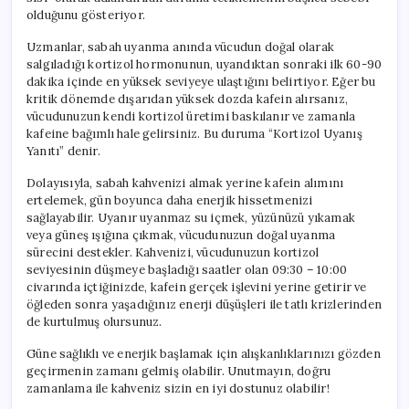
olduğunu gösteriyor.
Uzmanlar, sabah uyanma anında vücudun doğal olarak
salgıladığı kortizol hormonunun, uyandıktan sonraki ilk 60-90
dakika içinde en yüksek seviyeye ulaştığını belirtiyor. Eğer bu
kritik dönemde dışarıdan yüksek dozda kafein alırsanız,
vücudunuzun kendi kortizol üretimi baskılanır ve zamanla
kafeine bağımlı hale gelirsiniz. Bu duruma “Kortizol Uyanış
Yanıtı” denir.
Dolayısıyla, sabah kahvenizi almak yerine kafein alımını
ertelemek, gün boyunca daha enerjik hissetmenizi
sağlayabilir. Uyanır uyanmaz su içmek, yüzünüzü yıkamak
veya güneş ışığına çıkmak, vücudunuzun doğal uyanma
sürecini destekler. Kahvenizi, vücudunuzun kortizol
seviyesinin düşmeye başladığı saatler olan 09:30 – 10:00
civarında içtiğinizde, kafein gerçek işlevini yerine getirir ve
öğleden sonra yaşadığınız enerji düşüşleri ile tatlı krizlerinden
de kurtulmuş olursunuz.
Güne sağlıklı ve enerjik başlamak için alışkanlıklarınızı gözden
geçirmenin zamanı gelmiş olabilir. Unutmayın, doğru
zamanlama ile kahveniz sizin en iyi dostunuz olabilir!