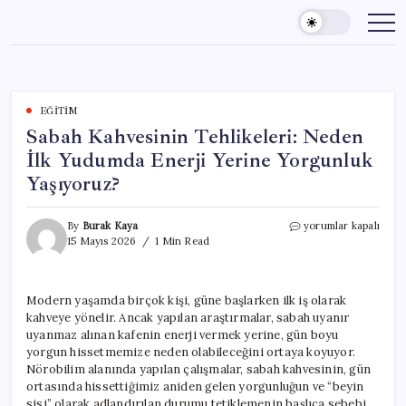
Skip
to
content
EĞITIM
Sabah Kahvesinin Tehlikeleri: Neden
İlk Yudumda Enerji Yerine Yorgunluk
Yaşıyoruz?
Sabah
By
Burak Kaya
yorumlar kapalı
Kahvesinin
15 Mayıs 2026
1 Min Read
Tehlikeleri:
Neden
İlk
Modern yaşamda birçok kişi, güne başlarken ilk iş olarak
Yudumda
kahveye yönelir. Ancak yapılan araştırmalar, sabah uyanır
Enerji
Yerine
uyanmaz alınan kafenin enerji vermek yerine, gün boyu
Yorgunluk
yorgun hissetmemize neden olabileceğini ortaya koyuyor.
Yaşıyoruz?
Nörobilim alanında yapılan çalışmalar, sabah kahvesinin, gün
için
ortasında hissettiğimiz aniden gelen yorgunluğun ve “beyin
sisi” olarak adlandırılan durumu tetiklemenin başlıca sebebi