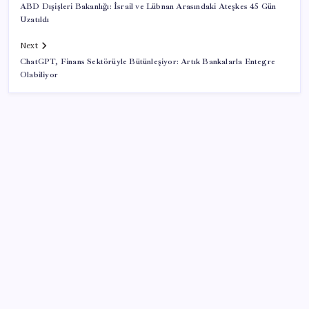
ABD Dışişleri Bakanlığı: İsrail ve Lübnan Arasındaki Ateşkes 45 Gün
Uzatıldı
Next
ChatGPT, Finans Sektörüyle Bütünleşiyor: Artık Bankalarla Entegre
Olabiliyor
SON YAZILAR
Son dakika… Kuşadası Belediyesi’ne üçüncü dalga
operasyon: Bülent Tezcan’ın kızı ve damadı dahil
çok sayıda gözaltı!