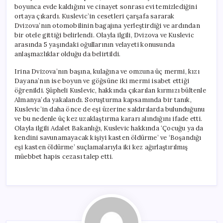
boyunca evde kaldığını ve cinayet sonrası evi temizlediğini
ortaya çıkardı. Kuslevic’in cesetleri çarşafa sararak
Dvizova’nın otomobilinin bagajına yerleştirdiği ve ardından
bir otele gittiği belirlendi. Olayla ilgili, Dvizova ve Kuslevic
arasında 5 yaşındaki oğullarının velayeti konusunda
anlaşmazlıklar olduğu da belirtildi.
Irina Dvizova’nın başına, kulağına ve omzuna üç mermi, kızı
Dayana’nın ise boyun ve göğsüne iki mermi isabet ettiği
öğrenildi. Şüpheli Kuslevic, hakkında çıkarılan kırmızı bültenle
Almanya’da yakalandı. Soruşturma kapsamında bir tanık,
Kuslevic’in daha önce de eşi üzerine saldırılarda bulunduğunu
ve bu nedenle üç kez uzaklaştırma kararı alındığını ifade etti.
Olayla ilgili Adalet Bakanlığı, Kuslevic hakkında ‘Çocuğu ya da
kendini savunamayacak kişiyi kasten öldürme’ ve ‘Boşandığı
eşi kasten öldürme’ suçlamalarıyla iki kez ağırlaştırılmış
müebbet hapis cezası talep etti.