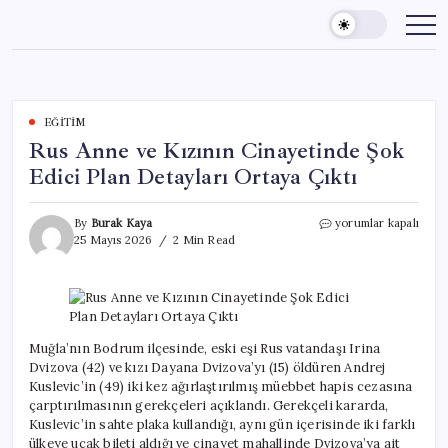
Skip
to
content
EĞITIM
Rus Anne ve Kızının Cinayetinde Şok
Edici Plan Detayları Ortaya Çıktı
Rus
By
Burak Kaya
yorumlar kapalı
Anne
25 Mayıs 2026
2 Min Read
ve
Kızının
Cinayetinde
Şok
Edici
Plan
Muğla’nın Bodrum ilçesinde, eski eşi Rus vatandaşı Irina
Detayları
Dvizova (42) ve kızı Dayana Dvizova’yı (15) öldüren Andrej
Ortaya
Kuslevic’in (49) iki kez ağırlaştırılmış müebbet hapis cezasına
Çıktı
çarptırılmasının gerekçeleri açıklandı. Gerekçeli kararda,
için
Kuslevic’in sahte plaka kullandığı, aynı gün içerisinde iki farklı
ülkeye uçak bileti aldığı ve cinayet mahallinde Dvizova’ya ait