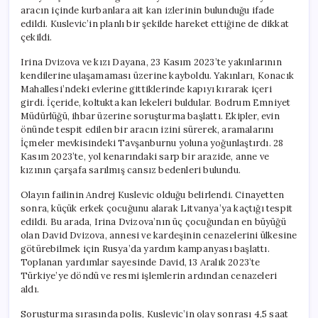
aracın içinde kurbanlara ait kan izlerinin bulunduğu ifade
edildi. Kuslevic’in planlı bir şekilde hareket ettiğine de dikkat
çekildi.
Irina Dvizova ve kızı Dayana, 23 Kasım 2023’te yakınlarının
kendilerine ulaşamaması üzerine kayboldu. Yakınları, Konacık
Mahallesi’ndeki evlerine gittiklerinde kapıyı kırarak içeri
girdi. İçeride, koltukta kan lekeleri buldular. Bodrum Emniyet
Müdürlüğü, ihbar üzerine soruşturma başlattı. Ekipler, evin
önünde tespit edilen bir aracın izini sürerek, aramalarını
İçmeler mevkisindeki Tavşanburnu yoluna yoğunlaştırdı. 28
Kasım 2023’te, yol kenarındaki sarp bir arazide, anne ve
kızının çarşafa sarılmış cansız bedenleri bulundu.
Olayın failinin Andrej Kuslevic olduğu belirlendi. Cinayetten
sonra, küçük erkek çocuğunu alarak Litvanya’ya kaçtığı tespit
edildi. Bu arada, Irina Dvizova’nın üç çocuğundan en büyüğü
olan David Dvizova, annesi ve kardeşinin cenazelerini ülkesine
götürebilmek için Rusya’da yardım kampanyası başlattı.
Toplanan yardımlar sayesinde David, 13 Aralık 2023’te
Türkiye’ye döndü ve resmi işlemlerin ardından cenazeleri
aldı.
Soruşturma sırasında polis, Kuslevic’in olay sonrası 4,5 saat