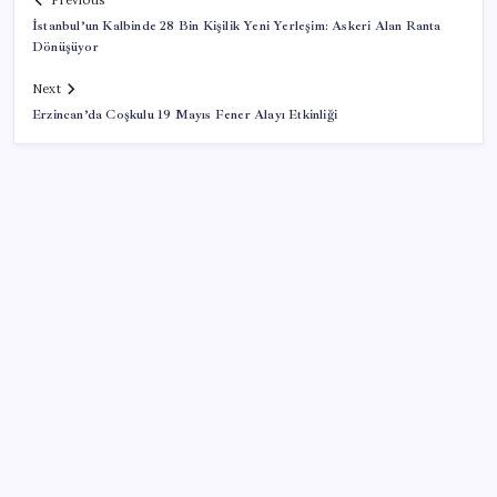
Previous
İstanbul’un Kalbinde 28 Bin Kişilik Yeni Yerleşim: Askeri Alan Ranta
Dönüşüyor
Next
Erzincan’da Coşkulu 19 Mayıs Fener Alayı Etkinliği
SON YAZILAR
Bellek Pazarında Yeni Dönem: HP ve Asus Çinli
Tedarikçilere Geçiyor
ABD’de tüketici kredileri beklentileri aştı