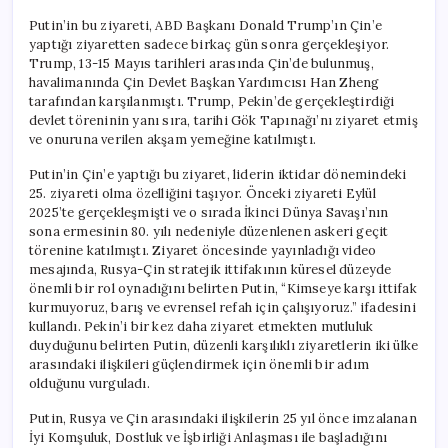
Putin’in bu ziyareti, ABD Başkanı Donald Trump’ın Çin’e
yaptığı ziyaretten sadece birkaç gün sonra gerçekleşiyor.
Trump, 13-15 Mayıs tarihleri arasında Çin’de bulunmuş,
havalimanında Çin Devlet Başkan Yardımcısı Han Zheng
tarafından karşılanmıştı. Trump, Pekin’de gerçekleştirdiği
devlet töreninin yanı sıra, tarihi Gök Tapınağı’nı ziyaret etmiş
ve onuruna verilen akşam yemeğine katılmıştı.
Putin’in Çin’e yaptığı bu ziyaret, liderin iktidar dönemindeki
25. ziyareti olma özelliğini taşıyor. Önceki ziyareti Eylül
2025’te gerçekleşmişti ve o sırada İkinci Dünya Savaşı’nın
sona ermesinin 80. yılı nedeniyle düzenlenen askeri geçit
törenine katılmıştı. Ziyaret öncesinde yayınladığı video
mesajında, Rusya-Çin stratejik ittifakının küresel düzeyde
önemli bir rol oynadığını belirten Putin, “Kimseye karşı ittifak
kurmuyoruz, barış ve evrensel refah için çalışıyoruz.” ifadesini
kullandı. Pekin’i bir kez daha ziyaret etmekten mutluluk
duyduğunu belirten Putin, düzenli karşılıklı ziyaretlerin iki ülke
arasındaki ilişkileri güçlendirmek için önemli bir adım
olduğunu vurguladı.
Putin, Rusya ve Çin arasındaki ilişkilerin 25 yıl önce imzalanan
İyi Komşuluk, Dostluk ve İşbirliği Anlaşması ile başladığını