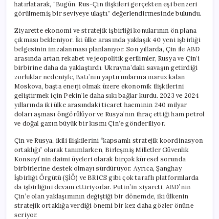
hatırlatarak, “Bugün, Rus-Çin ilişkileri gerçekten eşi benzeri
görülmemiş bir seviyeye ulaştı.” değerlendirmesinde bulundu.
Ziyarette ekonomi ve stratejik işbirliği konularının ön plana
çıkması bekleniyor. İki ülke arasında yaklaşık 40 yeni işbirliği
belgesinin imzalanması planlanıyor. Son yıllarda, Çin ile ABD
arasında artan rekabet ve jeopolitik gerilimler, Rusya ve Çin’i
birbirine daha da yaklaştırdı. Ukrayna’daki savaşın getirdiği
zorluklar nedeniyle, Batı’nın yaptırımlarına maruz kalan
Moskova, başta enerji olmak üzere ekonomik ilişkilerini
geliştirmek için Pekin’le daha sıkı bağlar kurdu. 2023 ve 2024
yıllarında iki ülke arasındaki ticaret hacminin 240 milyar
doları aşması öngörülüyor ve Rusya’nın ihraç ettiği ham petrol
ve doğal gazın büyük bir kısmı Çin’e gönderiliyor.
Çin ve Rusya, ikili ilişkilerini “kapsamlı stratejik koordinasyon
ortaklığı” olarak tanımlarken, Birleşmiş Milletler Güvenlik
Konseyi’nin daimi üyeleri olarak birçok küresel sorunda
birbirlerine destek olmayı sürdürüyor. Ayrıca, Şanghay
İşbirliği Örgütü (ŞİÖ) ve BRICS gibi çok taraflı platformlarda
da işbirliğini devam ettiriyorlar. Putin’in ziyareti, ABD’nin
Çin’e olan yaklaşımının değiştiği bir dönemde, iki ülkenin
stratejik ortaklığa verdiği önemi bir kez daha gözler önüne
seriyor.