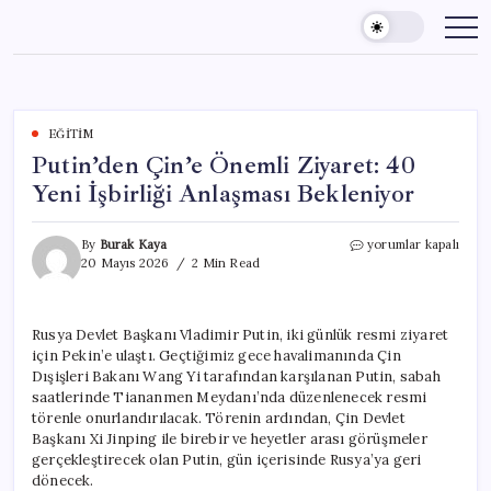
Skip
to
content
EĞITIM
Putin’den Çin’e Önemli Ziyaret: 40
Yeni İşbirliği Anlaşması Bekleniyor
Putin’den
By
Burak Kaya
yorumlar kapalı
Çin’e
20 Mayıs 2026
2 Min Read
Önemli
Ziyaret:
40
Rusya Devlet Başkanı Vladimir Putin, iki günlük resmi ziyaret
Yeni
için Pekin’e ulaştı. Geçtiğimiz gece havalimanında Çin
İşbirliği
Anlaşması
Dışişleri Bakanı Wang Yi tarafından karşılanan Putin, sabah
Bekleniyor
saatlerinde Tiananmen Meydanı’nda düzenlenecek resmi
için
törenle onurlandırılacak. Törenin ardından, Çin Devlet
Başkanı Xi Jinping ile birebir ve heyetler arası görüşmeler
gerçekleştirecek olan Putin, gün içerisinde Rusya’ya geri
dönecek.