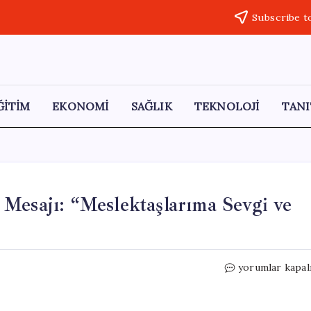
Subscribe t
ĞİTİM
EKONOMİ
SAĞLIK
TEKNOLOJİ
TANI
Mesajı: “Meslektaşlarıma Sevgi ve
Özgür
yorumlar kapal
Özel’den
Eczacılık
Günü