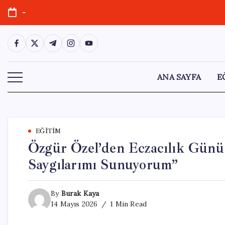
Skip
-
to
content
https://www.facebook.com/
https://twitter.com/
https://t.me/
https://www.instagram.com/
https://youtube.com/
ANA SAYFA
E
EĞITIM
Özgür Özel’den Eczacılık Günü 
Saygılarımı Sunuyorum”
By
Burak Kaya
14 Mayıs 2026
1 Min Read