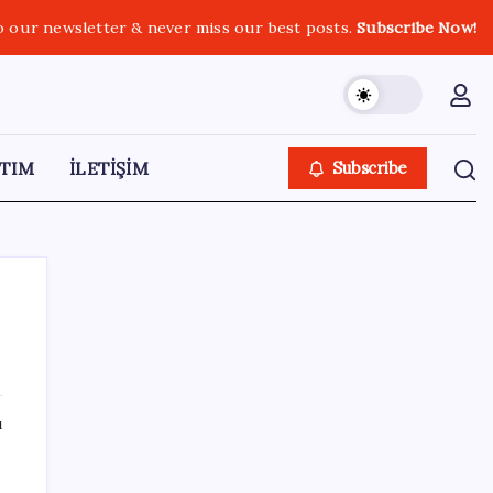
o our newsletter & never miss our best posts.
Subscribe Now!
TIM
İLETİŞİM
Subscribe
SON YAZILAR
ı
Son dakika… Kuşadası Belediyesi’ne üçüncü
dalga operasyon: Bülent Tezcan’ın kızı ve