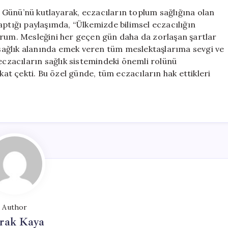
Mesajı:
Günü’nü kutlayarak, eczacıların toplum sağlığına olan
“Meslektaşları
aptığı paylaşımda, “Ülkemizde bilimsel eczacılığın
Sevgi
orum. Mesleğini her geçen gün daha da zorlaşan şartlar
ve
a sağlık alanında emek veren tüm meslektaşlarıma sevgi ve
Saygılarımı
 eczacıların sağlık sistemindeki önemli rolünü
Sunuyorum”
kat çekti. Bu özel günde, tüm eczacıların hak ettikleri
için
Author
rak Kaya