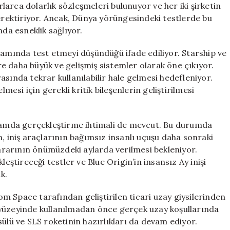
arca dolarlık sözleşmeleri bulunuyor ve her iki şirketin
gerektiriyor. Ancak, Dünya yörüngesindeki testlerde bu
a esneklik sağlıyor.
samında test etmeyi düşündüğü ifade ediliyor. Starship ve
e daha büyük ve gelişmiş sistemler olarak öne çıkıyor.
sında tekrar kullanılabilir hale gelmesi hedefleniyor.
lmesi için gerekli kritik bileşenlerin geliştirilmesi
psamda gerçekleştirme ihtimali de mevcut. Bu durumda
, iniş araçlarının bağımsız insanlı uçuşu daha sonraki
kararının önümüzdeki aylarda verilmesi bekleniyor.
leştireceği testler ve Blue Origin’in insansız Ay inişi
k.
m Space tarafından geliştirilen ticari uzay giysilerinden
Ay yüzeyinde kullanılmadan önce gerçek uzay koşullarında
ü ve SLS roketinin hazırlıkları da devam ediyor.