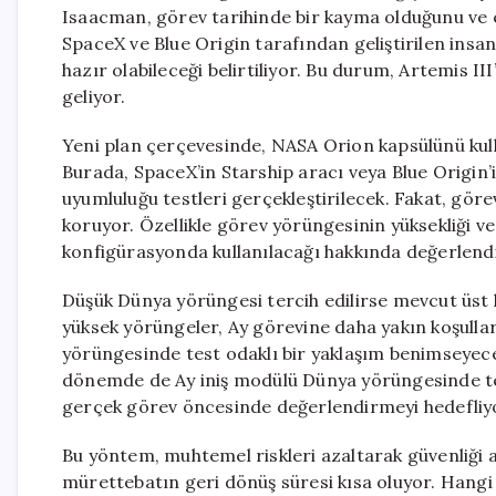
Isaacman, görev tarihinde bir kayma olduğunu ve e
SpaceX ve Blue Origin tarafından geliştirilen insa
hazır olabileceği belirtiliyor. Bu durum, Artemis I
geliyor.
Yeni plan çerçevesinde, NASA Orion kapsülünü ku
Burada, SpaceX’in Starship aracı veya Blue Origin’
uyumluluğu testleri gerçekleştirilecek. Fakat, görev 
koruyor. Özellikle görev yörüngesinin yüksekliği 
konfigürasyonda kullanılacağı hakkında değerlend
Düşük Dünya yörüngesi tercih edilirse mevcut üs
yüksek yörüngeler, Ay görevine daha yakın koşullar
yörüngesinde test odaklı bir yaklaşım benimseyece
dönemde de Ay iniş modülü Dünya yörüngesinde test
gerçek görev öncesinde değerlendirmeyi hedefliy
Bu yöntem, muhtemel riskleri azaltarak güvenliği
mürettebatın geri dönüş süresi kısa oluyor. Hangi in