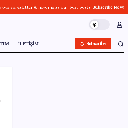
o our newsletter & never miss our best posts.
Subscribe Now!
TIM
İLETİŞİM
Subscribe
ı
SON YAZILAR
Bacakta bu belirtiler varsa dikkat! Pıhtı
habercisi olabilir