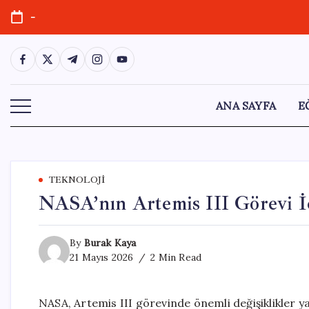
Skip
-
to
content
https://www.facebook.com/
https://twitter.com/
https://t.me/
https://www.instagram.com/
https://youtube.com/
ANA SAYFA
E
TEKNOLOJI
NASA’nın Artemis III Görevi İ
By
Burak Kaya
21 Mayıs 2026
2 Min Read
NASA, Artemis III görevinde önemli değişiklikler y