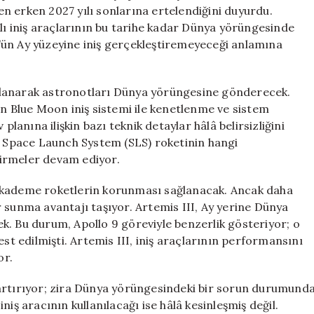
Yeni
n erken 2027 yılı sonlarına ertelendiğini duyurdu.
Planlamalar
nlı iniş araçlarının bu tarihe kadar Dünya yörüngesinde
için
II’ün Ay yüzeyine iniş gerçekleştiremeyeceği anlamına
llanarak astronotları Dünya yörüngesine gönderecek.
in Blue Moon iniş sistemi ile kenetlenme ve sistem
planına ilişkin bazı teknik detaylar hâlâ belirsizliğini
ve Space Launch System (SLS) roketinin hangi
irmeler devam ediyor.
t kademe roketlerin korunması sağlanacak. Ancak daha
 sunma avantajı taşıyor. Artemis III, Ay yerine Dünya
k. Bu durum, Apollo 9 göreviyle benzerlik gösteriyor; o
 edilmişti. Artemis III, iniş araçlarının performansını
or.
 artırıyor; zira Dünya yörüngesindeki bir sorun durumund
iş aracının kullanılacağı ise hâlâ kesinleşmiş değil.