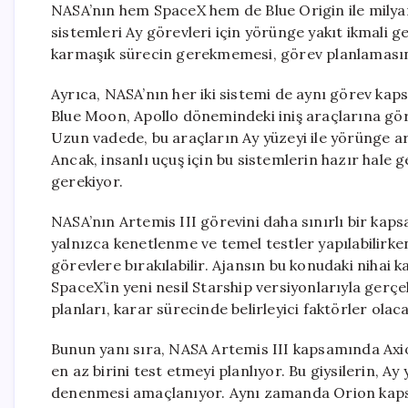
NASA’nın hem SpaceX hem de Blue Origin ile milyarl
sistemleri Ay görevleri için yörünge yakıt ikmali 
karmaşık sürecin gerekmemesi, görev planlamasınd
Ayrıca, NASA’nın her iki sistemi de aynı görev kap
Blue Moon, Apollo dönemindeki iniş araçlarına gör
Uzun vadede, bu araçların Ay yüzeyi ile yörünge ara
Ancak, insanlı uçuş için bu sistemlerin hazır hale ge
gerekiyor.
NASA’nın Artemis III görevini daha sınırlı bir ka
yalnızca kenetlenme ve temel testler yapılabilirken
görevlere bırakılabilir. Ajansın bu konudaki nihai 
SpaceX’in yeni nesil Starship versiyonlarıyla gerçek
planları, karar sürecinde belirleyici faktörler olaca
Bunun yanı sıra, NASA Artemis III kapsamında Axio
en az birini test etmeyi planlıyor. Bu giysilerin, 
denenmesi amaçlanıyor. Aynı zamanda Orion kapsül