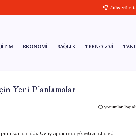
Subscribe t
ĞİTİM
EKONOMİ
SAĞLIK
TEKNOLOJİ
TANI
çin Yeni Planlamalar
NASA’nın
yorumlar kapal
Artemis
III
Görevi
İçin
apma kararı aldı. Uzay ajansının yöneticisi Jared