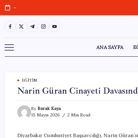
Skip
-
to
content
https://www.facebook.com/
https://twitter.com/
https://t.me/
https://www.instagram.com/
https://youtube.com/
ANA SAYFA
E
EĞITIM
Narin Güran Cinayeti Davasında
By
Burak Kaya
15 Mayıs 2026
2 Min Read
Diyarbakır Cumhuriyet Başsavcılığı, Narin Güran’ın c