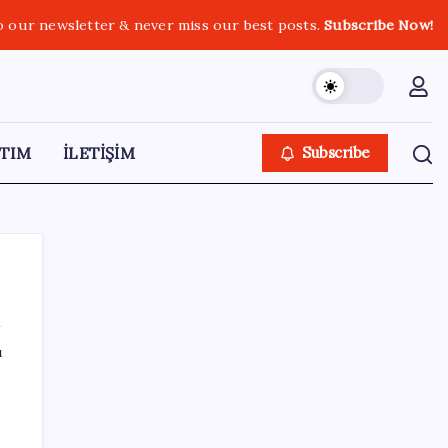
o our newsletter & never miss our best posts.
Subscribe Now!
TIM
İLETİŞİM
Subscribe
ı
SON YAZILAR
Bellek Pazarında Yeni Dönem: HP ve Asus
Çinli Tedarikçilere Geçiyor