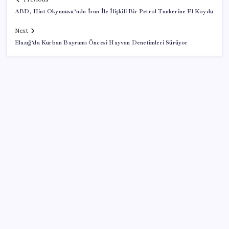
ABD, Hint Okyanusu’nda İran İle İlişkili Bir Petrol Tankerine El Koydu
Next
Elazığ’da Kurban Bayramı Öncesi Hayvan Denetimleri Sürüyor
SON YAZILAR
Bacakta bu belirtiler varsa dikkat! Pıhtı habercisi
olabilir
9 milyon abonenin faturası kasım ayında ikiye
katlanacak