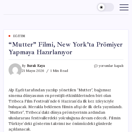
Skip
to
content
EĞITIM
“Mutter” Filmi, New York’ta Prömiyer
Yapmaya Hazırlanıyor
“Mutter”
By
Burak Kaya
yorumlar kapalı
Filmi,
21 Mayıs 2026
1 Min Read
New
York’ta
Prömiyer
Alp Eşeli tarafından yazılıp yönetilen “Mutter”, bağımsız
Yapmaya
sinema dünyasının en prestijli etkinliklerinden biri olan
Hazırlanıyor
için
Tribeca Film Festivali’nde 6 Haziran’da ilk kez izleyiciyle
buluşacak. Merakla beklenen filmin afişi de ilk defa yayınlandı.
“Mutter”, Tribeca’daki dünya prömiyerinin ardından
uluslararası festivallerdeki yolculuğuna devam edecek. Filmin
Türkiye’deki gösterim takvimi ise önümüzdeki günlerde
açıklanacak.