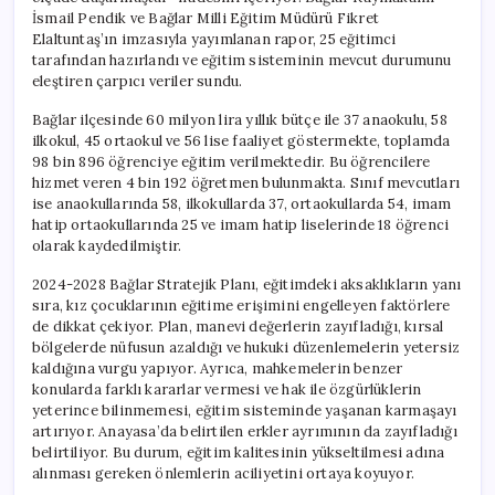
İsmail Pendik ve Bağlar Milli Eğitim Müdürü Fikret
Elaltuntaş’ın imzasıyla yayımlanan rapor, 25 eğitimci
tarafından hazırlandı ve eğitim sisteminin mevcut durumunu
eleştiren çarpıcı veriler sundu.
Bağlar ilçesinde 60 milyon lira yıllık bütçe ile 37 anaokulu, 58
ilkokul, 45 ortaokul ve 56 lise faaliyet göstermekte, toplamda
98 bin 896 öğrenciye eğitim verilmektedir. Bu öğrencilere
hizmet veren 4 bin 192 öğretmen bulunmakta. Sınıf mevcutları
ise anaokullarında 58, ilkokullarda 37, ortaokullarda 54, imam
hatip ortaokullarında 25 ve imam hatip liselerinde 18 öğrenci
olarak kaydedilmiştir.
2024-2028 Bağlar Stratejik Planı, eğitimdeki aksaklıkların yanı
sıra, kız çocuklarının eğitime erişimini engelleyen faktörlere
de dikkat çekiyor. Plan, manevi değerlerin zayıfladığı, kırsal
bölgelerde nüfusun azaldığı ve hukuki düzenlemelerin yetersiz
kaldığına vurgu yapıyor. Ayrıca, mahkemelerin benzer
konularda farklı kararlar vermesi ve hak ile özgürlüklerin
yeterince bilinmemesi, eğitim sisteminde yaşanan karmaşayı
artırıyor. Anayasa’da belirtilen erkler ayrımının da zayıfladığı
belirtiliyor. Bu durum, eğitim kalitesinin yükseltilmesi adına
alınması gereken önlemlerin aciliyetini ortaya koyuyor.