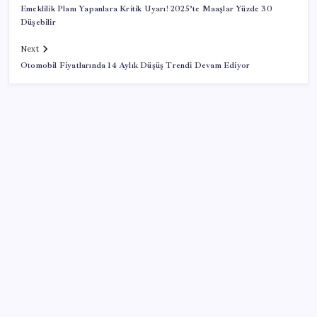
Emeklilik Planı Yapanlara Kritik Uyarı! 2025’te Maaşlar Yüzde 30
Düşebilir
Next
Otomobil Fiyatlarında 14 Aylık Düşüş Trendi Devam Ediyor
SON YAZILAR
Bacakta bu belirtiler varsa dikkat! Pıhtı habercisi
olabilir
9 milyon abonenin faturası kasım ayında ikiye
katlanacak